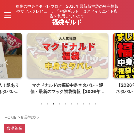
福袋の中身ネタバレブログ。2026年最新版福袋の発売情報
やサブスクレビュー。「福袋ギルド」はアフィリエイト広
告を利用しています
福袋ギルド
入！訳あり
マクドナルドの福袋中身ネタバレ・評
【202
ネタバレ
価・最新のマック福袋情報【2026年夏
ネタバレ
はポケモンコラボ】
HOME
>
食品福袋
>
食品福袋