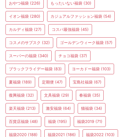
おやつ福袋
(226)
もったいない福袋
(30)
イオン福袋
(280)
カジュアルファッション福袋
(54)
カルディ福袋
(27)
コスパ最強福袋
(45)
コスメのサブスク
(32)
ゴールデンウィーク福袋
(57)
スーパーの福袋
(340)
チョコ福袋
(37)
ブラックフライデー福袋
(83)
ヨーカドー福袋
(103)
夏福袋
(189)
定期便
(47)
宝島社福袋
(67)
復興福袋
(32)
文具福袋
(29)
春福袋
(35)
楽天福袋
(213)
激安福袋
(64)
猫福袋
(34)
百貨店福袋
(48)
福袋
(195)
福袋2019
(71)
福袋2020
(188)
福袋2021
(186)
福袋2022
(103)