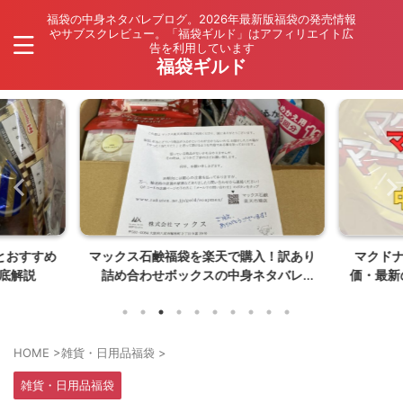
福袋の中身ネタバレブログ。2026年最新版福袋の発売情報
やサブスクレビュー。「福袋ギルド」はアフィリエイト広
告を利用しています
福袋ギルド
とおすすめ
マックス石鹸福袋を楽天で購入！訳あり
マクド
底解説
詰め合わせボックスの中身ネタバレ
価・最新
【26年8月発売】
HOME
>
雑貨・日用品福袋
>
雑貨・日用品福袋