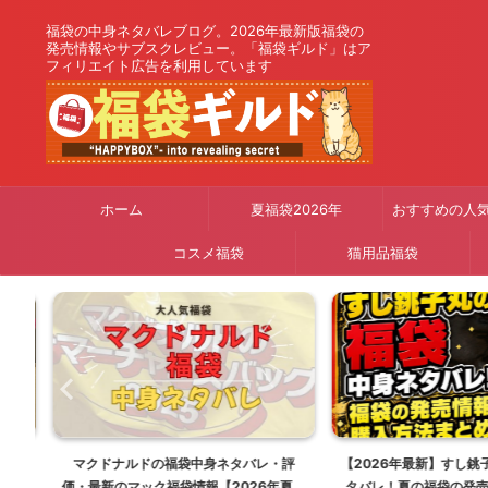
福袋の中身ネタバレブログ。2026年最新版福袋の
発売情報やサブスクレビュー。「福袋ギルド」はア
フィリエイト広告を利用しています
ホーム
夏福袋2026年
おすすめの人
コスメ福袋
猫用品福袋
り
マクドナルドの福袋中身ネタバレ・評
【2026年最新】すし銚
26
価・最新のマック福袋情報【2026年夏は
タバレ！夏の福袋の発売