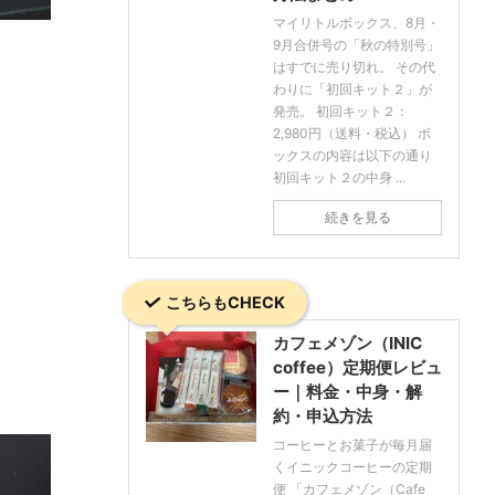
マイリトルボックス、8月・
9月合併号の「秋の特別号」
はすでに売り切れ。 その代
わりに「初回キット２」が
発売。 初回キット２：
2,980円（送料・税込） ボ
ックスの内容は以下の通り
初回キット２の中身 ...
続きを見る
こちらもCHECK
カフェメゾン（INIC
coffee）定期便レビュ
ー｜料金・中身・解
約・申込方法
コーヒーとお菓子が毎月届
くイニックコーヒーの定期
便 「カフェメゾン（Cafe