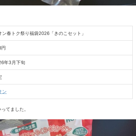
オン春トク祭り福袋2026「きのこセット」
8円
026年3月下旬
定
オン
いってました。