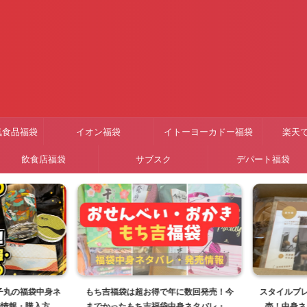
気食品福袋
イオン福袋
イトーヨーカドー福袋
楽天
飲食店福袋
サブスク
デパート福袋
子丸の福袋中身ネ
もち吉福袋は超お得で年に数回発売！今
スタイルブレッ
情報・購入方法
までかったもち吉福袋中身ネタバレ・販
売！中身ネ