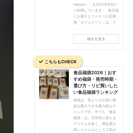
maison）」を2021年6月か
ら利用しています。 毎月届
くお菓子とコーヒーの定期
便「カフェメゾン」は、イ
...
続きを見る
こちらもCHECK
食品福袋2026｜おす
すめ福袋・発売時期・
選び方・リピ買いした
い食品福袋ランキング
福袋は、普よりもお得に商
品を購入できる魅力的なチ
ャンスです。中でも「食品
福袋」は、日常的に使える
アイテムが多く、満足度が
高いジャンルとして人気が