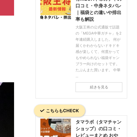
口コミ・中身ネタバレ
｜福袋との違いや排出
率も解説
大阪王将の公式通販で話題
の「MEGA中華ガチャ」を2
年連続購入しました。 何が
届くかわからないドキドキ
感が楽しくて、何度かって
もやめられない福袋ギャン
ブラー向けのセットです。
たぶんまた買います。 中華
...
続きを見る
こちらもCHECK
タマラボ（タマチャン
ショップ）の口コミ・
レビューまとめ おや