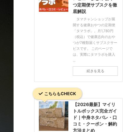
つ定期便サブスクを徹
底解説
タマチャンショップが展
開する健康おやつの定期便
「タマラボ」。月1,780円
（税込）で健康志向のおや
つが7種類届くサブスクサー
ビスです。 このページで
は、実際にタマラボを購入
...
続きを見る
こちらもCHECK
【2026最新】マイリ
トルボックス完全ガイ
ド｜中身ネタバレ・口
コミ・クーポン・解約
方法まとめ