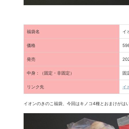
福袋名
イ
価格
59
発売
2
中身：（固定・非固定）
固
リンク先
イ
イオンのきのこ福袋、今回はキノコ4種とおまけがは