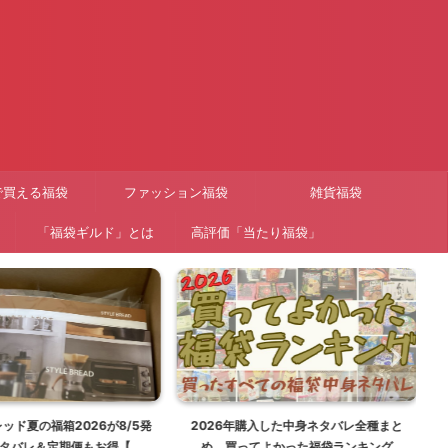
で買える福袋
ファッション福袋
雑貨福袋
「福袋ギルド」とは
高評価「当たり福袋」
ド夏の福箱2026が8/5発
2026年購入した中身ネタバレ全種まと
【
タバレ＆定期便もお得【福
め。買ってよかった福袋ランキング
ー