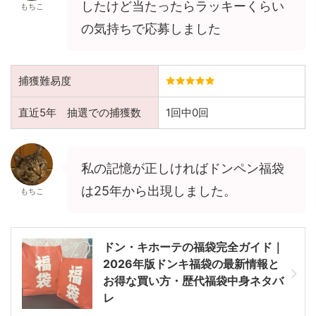
したけど当たったらラッキーくらい
もちこ
の気持ちで応募しました
捕獲難易度
直近5年 抽選での捕獲数
1回中0回
私の記憶が正しければドンペン福袋
は25年から出現しました。
もちこ
ドン・キホーテの福袋完全ガイド｜
2026年版ドンキ福袋の最新情報と
お得な買い方・歴代福袋中身ネタバ
レ