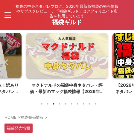
福袋の中身ネタバレブログ。2026年最新版福袋の発売情報
やサブスクレビュー。「福袋ギルド」はアフィリエイト広
告を利用しています
福袋ギルド
入！訳あり
マクドナルドの福袋中身ネタバレ・評
【202
ネタバレ
価・最新のマック福袋情報【2026年夏
ネタバレ
はポケモンコラボ】
HOME
>
福袋発売情報
>
福袋発売情報