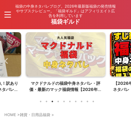
福袋の中身ネタバレブログ。2026年最新版福袋の発売情報
やサブスクレビュー。「福袋ギルド」はアフィリエイト広
告を利用しています
福袋ギルド
入！訳あり
マクドナルドの福袋中身ネタバレ・評
【202
ネタバレ
価・最新のマック福袋情報【2026年夏
ネタバレ
はポケモンコラボ】
HOME
>
雑貨・日用品福袋
>