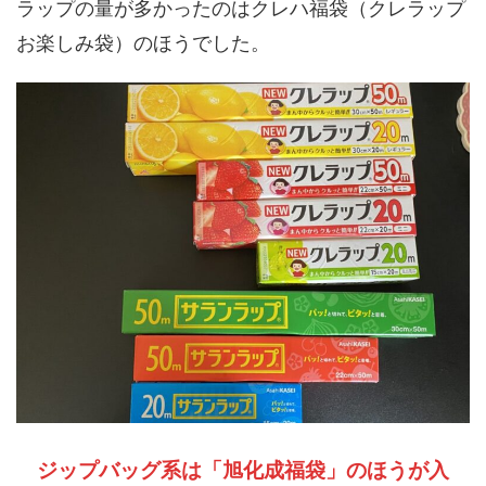
ラップの量が多かったのはクレハ福袋（クレラップ
お楽しみ袋）のほうでした。
ジップバッグ系は「旭化成福袋」のほうが入