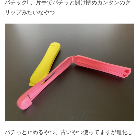
パチックL、片手でパチッと開け閉めカンタンのク
リップみたいなやつ
パチっと止めるやつ、古いやつ使ってますが進化し