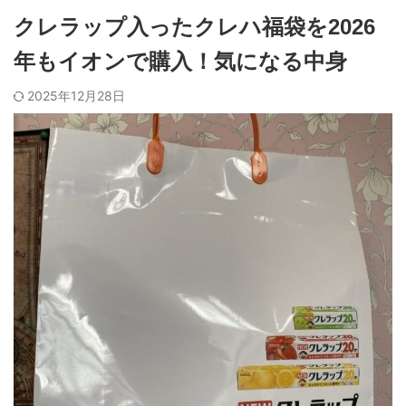
クレラップ入ったクレハ福袋を2026
年もイオンで購入！気になる中身
2025年12月28日