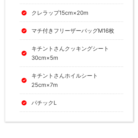
クレラップ15cm×20m
マチ付きフリーザーバッグM16枚
キチントさんクッキングシート
30cm×5m
キチントさんホイルシート
25cm×7m
パチックL