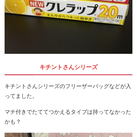
キチントさんシリーズ
キチントさんシリーズのフリーザーバッグなどが入
ってました。
マチ付きでたててつかえるタイプは持ってなかった
かも？