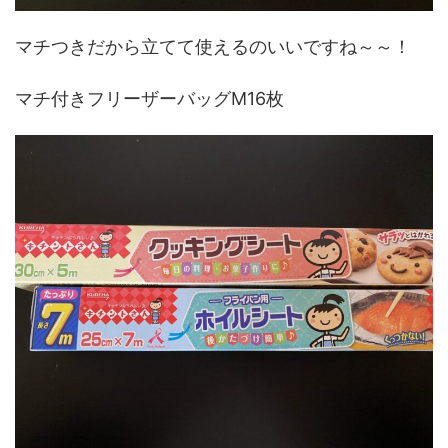
マチつきだから立てて使えるのいいですね～～！
マチ付きフリーザーバッグM16枚