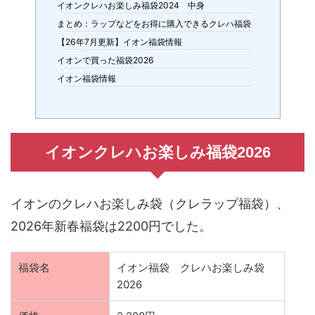
イオンクレハお楽しみ福袋2024 中身
まとめ：ラップなどをお得に購入できるクレハ福袋
【26年7月更新】イオン福袋情報
イオンで買った福袋2026
イオン福袋情報
イオンクレハお楽しみ福袋2026
イオンのクレハお楽しみ袋（クレラップ福袋）、
2026年新春福袋は2200円でした。
福袋名
イオン福袋 クレハお楽しみ袋
2026