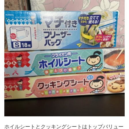
ホイルシートとクッキングシートはトップバリュー