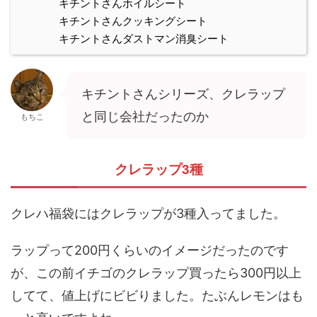
キチントさんホイルシート
キチントさんクッキングシート
キチントさんダストマン消臭シート
キチントさんシリーズ、クレラップ
と同じ会社だったのか
もちこ
クレラップ3種
クレハ福袋にはクレラップが3種入ってました。
ラップって200円くらいのイメージだったのです
が、この前イチゴのクレラップ買ったら300円以上
してて、値上げにビビりました。たぶんレモンはも