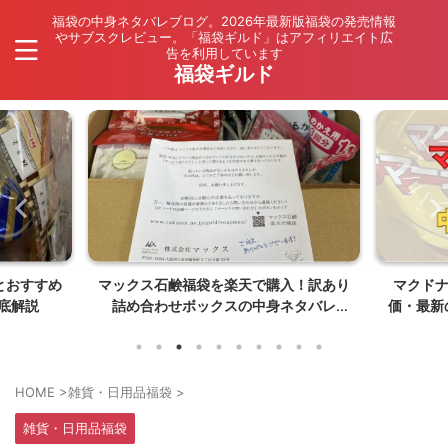
福袋の中身ネタバレブログ。2026年最新版福袋の発売情報
やサブスクレビュー。「福袋ギルド」はアフィリエイト広
告を利用しています
福袋ギルド
とおすすめ
マックス石鹸福袋を楽天で購入！訳あり
マクド
底解説
詰め合わせボックスの中身ネタバレ
価・最新
【26年8月発売】
HOME
>
雑貨・日用品福袋
>
雑貨・日用品福袋