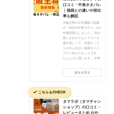
口コミ・中身ネタバレ
｜福袋との違いや排出
率も解説
大阪王将の公式通販で話題
の「MEGA中華ガチャ」を2
年連続購入しました。 何が
届くかわからないドキドキ
感が楽しくて、何度かって
もやめられない福袋ギャン
ブラー向けのセットです。
たぶんまた買います。 中華
...
続きを見る
こちらもCHECK
タマラボ（タマチャン
ショップ）の口コミ・
レビューまとめ おや