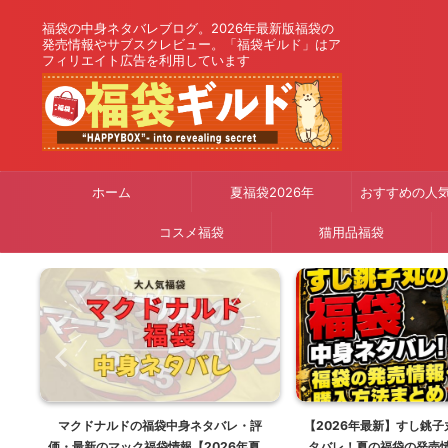
福袋の中身ネタバレブログ。2026年最新版福袋の
発売情報やサブスクレビュー。「福袋ギルド」はア
フィリエイト広告を利用しています
ホーム
夏福袋2026年
おすすめの人
コスメ福袋
猫用品福袋
り
マクドナルドの福袋中身ネタバレ・評
【2026年最新】すし銚
26
価・最新のマック福袋情報【2026年夏は
タバレ！夏の福袋の発売