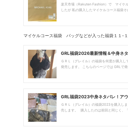
楽天市場（Rakuten Fashion）で
したが 私の購入したマイケルコース福袋その
マイケルコース福袋 バッグなどが入った福袋１１-
GRL福袋2026最新情報＆中身
ＧＲＬ（グレイル）の福袋を何度か購入し
発売します。 こちらのページでは GRLで発
GRL福袋2023中身ネタバレ！アウ
ＧＲＬ（グレイル）の福袋2023を購入し
売します。 購入したのは前回と同じく、「豪華