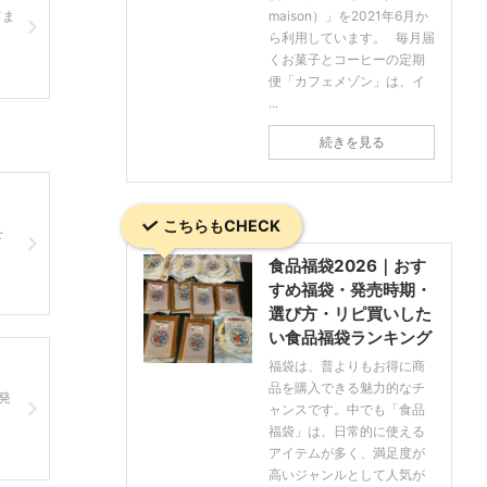
てま
maison）」を2021年6月か
ら利用しています。 毎月届
くお菓子とコーヒーの定期
便「カフェメゾン」は、イ
...
続きを見る
こちらもCHECK
を
食品福袋2026｜おす
すめ福袋・発売時期・
選び方・リピ買いした
い食品福袋ランキング
福袋は、普よりもお得に商
品を購入できる魅力的なチ
発
ャンスです。中でも「食品
福袋」は、日常的に使える
アイテムが多く、満足度が
高いジャンルとして人気が