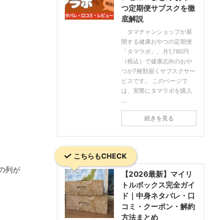
つ定期便サブスクを徹
底解説
タマチャンショップが展
開する健康おやつの定期便
「タマラボ」。月1,780円
（税込）で健康志向のおや
つが7種類届くサブスクサー
ビスです。 このページで
は、実際にタマラボを購入
...
続きを見る
こちらもCHECK
の列が
【2026最新】マイリ
トルボックス完全ガイ
ド｜中身ネタバレ・口
コミ・クーポン・解約
方法まとめ