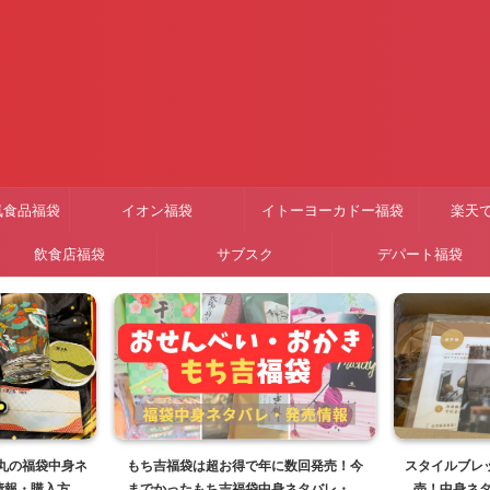
気食品福袋
イオン福袋
イトーヨーカドー福袋
楽天
飲食店福袋
サブスク
デパート福袋
子丸の福袋中身ネ
もち吉福袋は超お得で年に数回発売！今
スタイルブレッ
情報・購入方法
までかったもち吉福袋中身ネタバレ・販
売！中身ネ