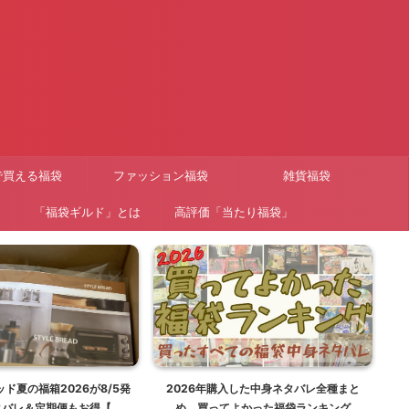
で買える福袋
ファッション福袋
雑貨福袋
「福袋ギルド」とは
高評価「当たり福袋」
ド夏の福箱2026が8/5発
2026年購入した中身ネタバレ全種まと
【
タバレ＆定期便もお得【福
め。買ってよかった福袋ランキング
ー