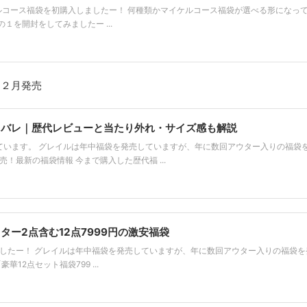
 マイケルコース福袋を初購入しましたー！ 何種類かマイケルコース福袋が選べる形になっ
１を開封をしてみましたー ...
１２月発売
ネタバレ｜歴代レビューと当たり外れ・サイズ感も解説
ています。 グレイルは年中福袋を発売していますが、年に数回アウター入りの福袋
売！最新の福袋情報 今まで購入した歴代福 ...
ター2点含む12点7999円の激安福袋
ましたー！ グレイルは年中福袋を発売していますが、年に数回アウター入りの福袋を
12点セット福袋799 ...