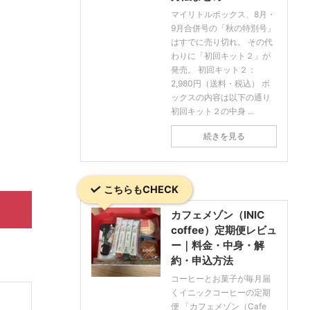
マイリトルボックス、8月・
9月合併号の「秋の特別号」
はすでに売り切れ。 その代
わりに「初回キット２」が
発売。 初回キット２：
2,980円（送料・税込） ボ
ックスの内容は以下の通り
初回キット２の中身 ...
続きを見る
こちらもCHECK
カフェメゾン（INIC
coffee）定期便レビュ
ー｜料金・中身・解
約・申込方法
コーヒーとお菓子が毎月届
くイニックコーヒーの定期
便 「カフェメゾン（Cafe