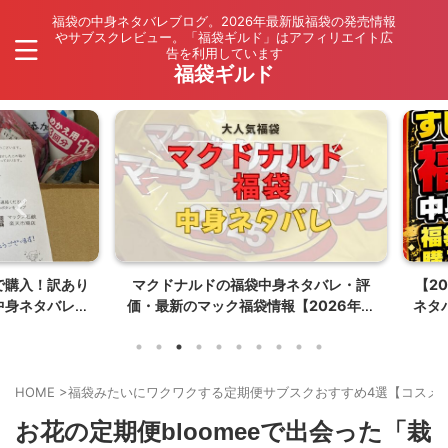
福袋の中身ネタバレブログ。2026年最新版福袋の発売情報
やサブスクレビュー。「福袋ギルド」はアフィリエイト広
告を利用しています
福袋ギルド
入！訳あり
マクドナルドの福袋中身ネタバレ・評
【202
ネタバレ
価・最新のマック福袋情報【2026年夏
ネタバレ
はポケモンコラボ】
HOME
>
福袋みたいにワクワクする定期便サブスクおすすめ4選【コスメ
お花の定期便bloomeeで出会った「栽