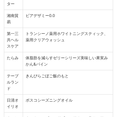
ター
湘南貿
ビアデザミー0.0
易
第一三
トランシーノ薬用ホワイトニングスティック、
共ヘル
薬用クリアウォッシュ
スケア
たらみ
体脂肪を減らすゼリーシリーズ美味しい果実み
かん&パイン
テーブ
きんぴらごぼご飯のもと
ルラン
ド
日清オ
ボスコシーズニングオイル
イリオ