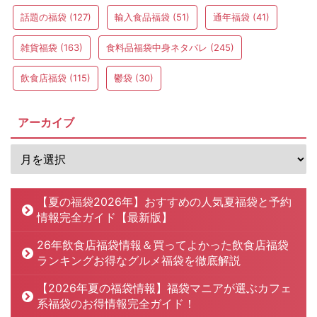
話題の福袋
(127)
輸入食品福袋
(51)
通年福袋
(41)
雑貨福袋
(163)
食料品福袋中身ネタバレ
(245)
飲食店福袋
(115)
鬱袋
(30)
アーカイブ
【夏の福袋2026年】おすすめの人気夏福袋と予約
情報完全ガイド【最新版】
26年飲食店福袋情報＆買ってよかった飲食店福袋
ランキングお得なグルメ福袋を徹底解説
【2026年夏の福袋情報】福袋マニアが選ぶカフェ
系福袋のお得情報完全ガイド！