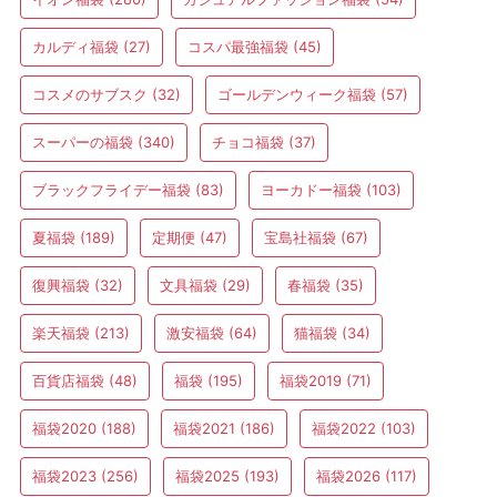
カルディ福袋
(27)
コスパ最強福袋
(45)
コスメのサブスク
(32)
ゴールデンウィーク福袋
(57)
スーパーの福袋
(340)
チョコ福袋
(37)
ブラックフライデー福袋
(83)
ヨーカドー福袋
(103)
夏福袋
(189)
定期便
(47)
宝島社福袋
(67)
復興福袋
(32)
文具福袋
(29)
春福袋
(35)
楽天福袋
(213)
激安福袋
(64)
猫福袋
(34)
百貨店福袋
(48)
福袋
(195)
福袋2019
(71)
福袋2020
(188)
福袋2021
(186)
福袋2022
(103)
福袋2023
(256)
福袋2025
(193)
福袋2026
(117)