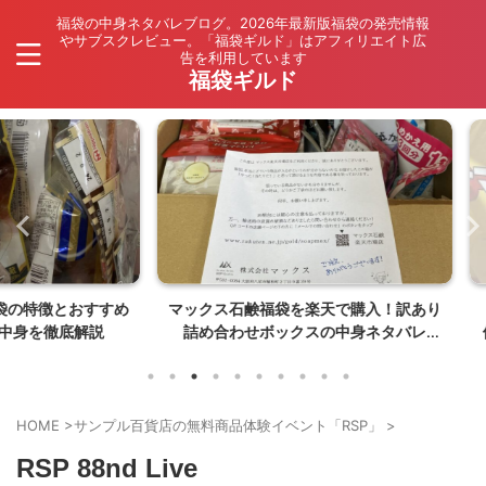
福袋の中身ネタバレブログ。2026年最新版福袋の発売情報
やサブスクレビュー。「福袋ギルド」はアフィリエイト広
告を利用しています
福袋ギルド
とおすすめ
マックス石鹸福袋を楽天で購入！訳あり
マクド
底解説
詰め合わせボックスの中身ネタバレ
価・最新
【26年8月発売】
HOME
>
サンプル百貨店の無料商品体験イベント「RSP」
>
RSP 88nd Live