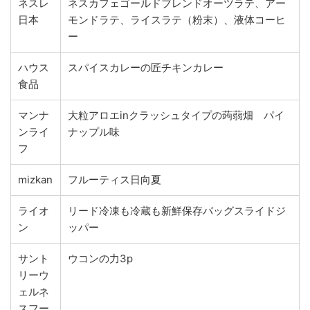
ネスレ
ネスカフェゴールドブレンドオーツラテ、アー
日本
モンドラテ、ライスラテ（粉末）、液体コーヒ
ー
ハウス
スパイスカレーの匠チキンカレー
食品
マンナ
大粒アロエinクラッシュタイプの蒟蒻畑 パイ
ンライ
ナップル味
フ
mizkan
フルーティス日向夏
ライオ
リード冷凍も冷蔵も新鮮保存バッグスライドジ
ン
ッパー
サント
ウコンの力3p
リーウ
ェルネ
スフー