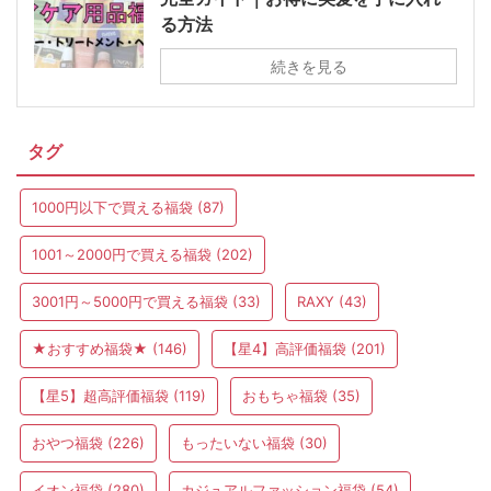
る方法
続きを見る
タグ
1000円以下で買える福袋
(87)
1001～2000円で買える福袋
(202)
3001円～5000円で買える福袋
(33)
RAXY
(43)
★おすすめ福袋★
(146)
【星4】高評価福袋
(201)
【星5】超高評価福袋
(119)
おもちゃ福袋
(35)
おやつ福袋
(226)
もったいない福袋
(30)
イオン福袋
(280)
カジュアルファッション福袋
(54)