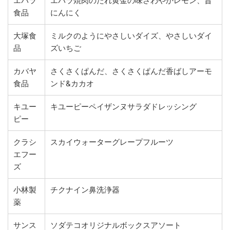
エバラ
エバラ焼肉のたれ黄金の味さわやかレモン、旨
食品
にんにく
大塚食
ミルクのようにやさしいダイズ、やさしいダイ
品
ズいちご
カバヤ
さくさくぱんだ、さくさくぱんだ香ばしアーモ
食品
ンド&カカオ
キユー
キユーピーペイザンヌサラダドレッシング
ピー
クラシ
スカイウォーターグレープフルーツ
エフー
ズ
小林製
チクナイン鼻洗浄器
薬
サンス
ソダテコオリジナルボックスアソート