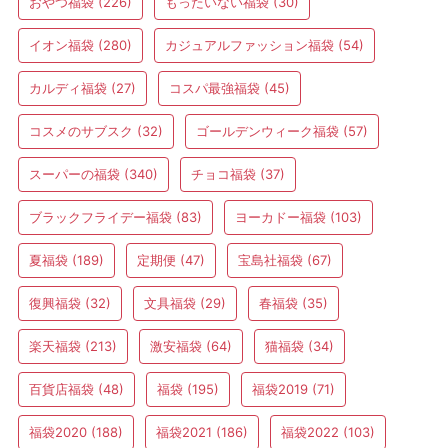
おやつ福袋
(226)
もったいない福袋
(30)
イオン福袋
(280)
カジュアルファッション福袋
(54)
カルディ福袋
(27)
コスパ最強福袋
(45)
コスメのサブスク
(32)
ゴールデンウィーク福袋
(57)
スーパーの福袋
(340)
チョコ福袋
(37)
ブラックフライデー福袋
(83)
ヨーカドー福袋
(103)
夏福袋
(189)
定期便
(47)
宝島社福袋
(67)
復興福袋
(32)
文具福袋
(29)
春福袋
(35)
楽天福袋
(213)
激安福袋
(64)
猫福袋
(34)
百貨店福袋
(48)
福袋
(195)
福袋2019
(71)
福袋2020
(188)
福袋2021
(186)
福袋2022
(103)