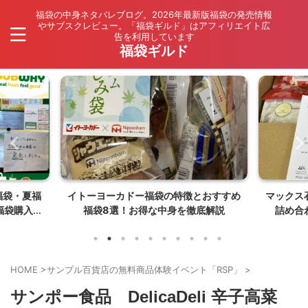
福袋の中身ネタバレブログ。2026年最新版福袋の発売情報
やサブスクレビュー。「福袋ギルド」はアフィリエイト広
告を利用しています
福袋ギルド
とおすすめ
マックス石鹸福袋を楽天で購入！訳あり
マクド
底解説
詰め合わせボックスの中身ネタバレ
価・最新
【26年8月発売】
HOME
>
サンプル百貨店の無料商品体験イベント「RSP」
>
サンポー食品 DelicaDeli 辛子高菜