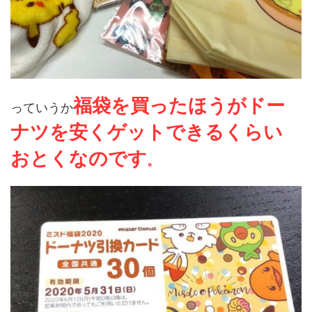
福袋を買ったほうがドー
っていうか
ナツを安くゲットできるくらい
おとく
なの
です
。