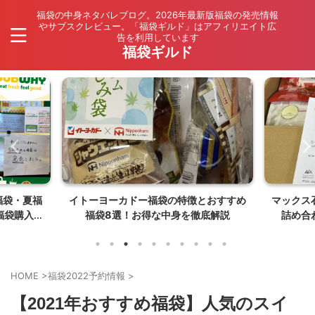
福袋の中身ネタバレブログ。2026年最新版福袋の発売情報
やサブスクレビュー。「福袋ギルド」はアフィリエイト広
告を利用しています
福袋ギルド
福袋・夏福
イトーヨーカドー福袋の特徴とおすすめ
マックス
福袋購入レ
福袋8選！お得な中身を徹底解説
詰め合
HOME
>
福袋2022予約情報
>
【2021年おすすめ福袋】人気のスイ