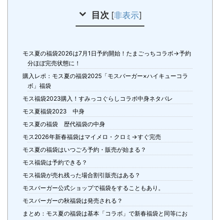
目次
[
非表示
]
モス夏の福袋2026は7月1日予約開始！たまごっちコラボ→予約
分ほぼ完売状態に！
購入レポ：モス夏の福袋2025「モスバーガー×ハイキューコラ
ボ」福袋
モス福袋2023購入！すみっコぐらしコラボ中身ネタバレ
モス夏福袋2023 中身
モス夏の福袋 歴代福袋の中身
モス2026年新春福袋はマイメロ・クロミ→すぐ完売
モス夏の福袋はいつごろ予約・販売が始まる？
モス福袋は予約できる？
モス福袋が売れ残った場合割引販売はある？
モスバーガー公式ショップで福袋をすることもあり。
モスバーガーの秋福袋は発売される？
まとめ：モス夏の福袋は基本「コラボ」で新春福袋と同等にお