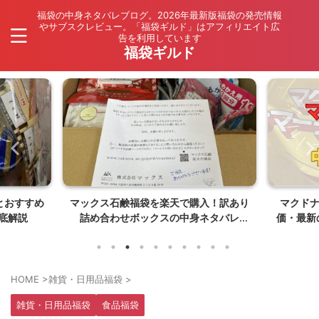
福袋の中身ネタバレブログ。2026年最新版福袋の発売情報
やサブスクレビュー。「福袋ギルド」はアフィリエイト広
告を利用しています
福袋ギルド
とおすすめ
マックス石鹸福袋を楽天で購入！訳あり
マクド
底解説
詰め合わせボックスの中身ネタバレ
価・最新
【26年8月発売】
HOME
>
雑貨・日用品福袋
>
雑貨・日用品福袋
食品福袋