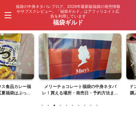
福袋の中身ネタバレブログ。2026年最新版福袋の発売情報
やサブスクレビュー。「福袋ギルド」はアフィリエイト広
告を利用しています
福袋ギルド
品カレー福
メリーチョコレート福袋の中身ネタバ
ドンキ福
袋はぷっく
レ！買える場所・発売日・予約方法まと
購入！中
】
め【夏福袋は〇〇〇が入ってない】