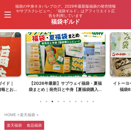
福袋の中身ネタバレブログ。2026年最新版福袋の発売情報
やサブスクレビュー。「福袋ギルド」はアフィリエイト広
告を利用しています
福袋ギルド
ガイド｜
【2026年最新】サブウェイ福袋・夏福
イトーヨ
情報とお得
袋まとめ｜発売日と中身【夏福袋購入レ
福袋
タバレ
ビュー】
HOME
>
楽天福袋
>
楽天福袋
食品福袋