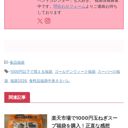
ベントカレンダー」も大好き。 福袋情報募集
中です。
問合わせフォーム
よりご連絡お待ち
しております
-
食品福袋
-
1000円以下で買える福袋
,
ゴールデンウィーク福袋
,
スーパーの福
袋
,
福袋2026
,
食料品福袋中身ネタバレ
関連記事
楽天市場で1000円玉ねぎスー
プ福袋を購入！正直な感想