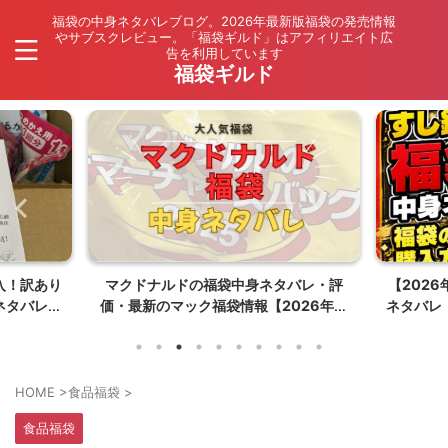
福袋の中身ネタバレブログ。2026年最新版福袋の発売情報
やサブスクレビュー。「福袋ギルド」はアフィリエイト広
告を利用しています
福袋ギルド
バレ・評
【2026年最新】すし銚子丸の福袋中身
もち吉福
026年夏
ネタバレ！夏の福袋の発売情報・購入方
までかっ
法まとめ
売
HOME
>
食品福袋
>
食品福袋