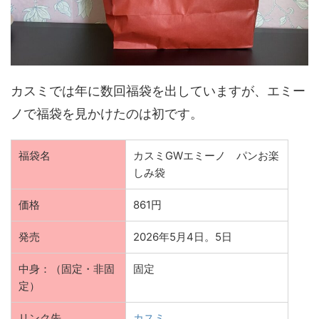
カスミでは年に数回福袋を出していますが、エミー
ノで福袋を見かけたのは初です。
福袋名
カスミGWエミーノ パンお楽
しみ袋
価格
861円
発売
2026年5月4日。5日
中身：（固定・非固
固定
定）
リンク先
カスミ