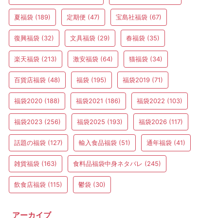
夏福袋
(189)
定期便
(47)
宝島社福袋
(67)
復興福袋
(32)
文具福袋
(29)
春福袋
(35)
楽天福袋
(213)
激安福袋
(64)
猫福袋
(34)
百貨店福袋
(48)
福袋
(195)
福袋2019
(71)
福袋2020
(188)
福袋2021
(186)
福袋2022
(103)
福袋2023
(256)
福袋2025
(193)
福袋2026
(117)
話題の福袋
(127)
輸入食品福袋
(51)
通年福袋
(41)
雑貨福袋
(163)
食料品福袋中身ネタバレ
(245)
飲食店福袋
(115)
鬱袋
(30)
アーカイブ