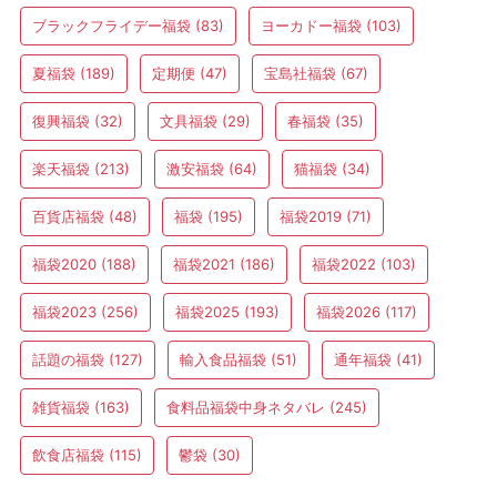
ブラックフライデー福袋
(83)
ヨーカドー福袋
(103)
夏福袋
(189)
定期便
(47)
宝島社福袋
(67)
復興福袋
(32)
文具福袋
(29)
春福袋
(35)
楽天福袋
(213)
激安福袋
(64)
猫福袋
(34)
百貨店福袋
(48)
福袋
(195)
福袋2019
(71)
福袋2020
(188)
福袋2021
(186)
福袋2022
(103)
福袋2023
(256)
福袋2025
(193)
福袋2026
(117)
話題の福袋
(127)
輸入食品福袋
(51)
通年福袋
(41)
雑貨福袋
(163)
食料品福袋中身ネタバレ
(245)
飲食店福袋
(115)
鬱袋
(30)