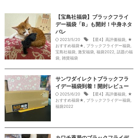
【宝島社福袋】ブラックフライ
デー福袋「B」も開封！中身ネタ
バレ
2023/5/20
【星4】高評価福袋
,
★
おすすめ福袋★
,
ブラックフライデー福袋
,
宝島社福袋
,
激安福袋
,
福袋2022
,
話題の福
袋
,
雑貨福袋
サンワダイレクトブラックフラ
イデー福袋到着！開封レビュー
2025/6/20
【星4】高評価福袋
,
★
おすすめ福袋★
,
ブラックフライデー福袋
,
福袋2022
カワチ薬局のブラックフライデ