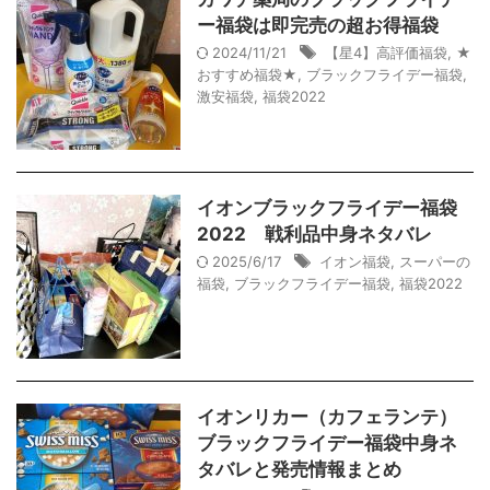
ー福袋は即完売の超お得福袋
2024/11/21
【星4】高評価福袋
,
★
おすすめ福袋★
,
ブラックフライデー福袋
,
激安福袋
,
福袋2022
イオンブラックフライデー福袋
2022 戦利品中身ネタバレ
2025/6/17
イオン福袋
,
スーパーの
福袋
,
ブラックフライデー福袋
,
福袋2022
イオンリカー（カフェランテ）
ブラックフライデー福袋中身ネ
タバレと発売情報まとめ