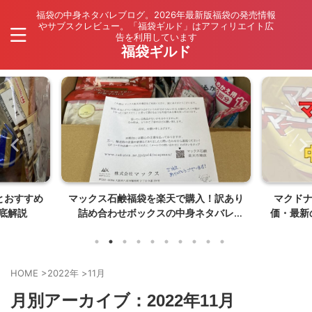
福袋の中身ネタバレブログ。2026年最新版福袋の発売情報
やサブスクレビュー。「福袋ギルド」はアフィリエイト広
告を利用しています
福袋ギルド
入！訳あり
マクドナルドの福袋中身ネタバレ・評
【202
ネタバレ
価・最新のマック福袋情報【2026年夏
ネタバレ
はポケモンコラボ】
HOME
>
2022年
>
11月
月別アーカイブ：2022年11月