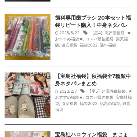
歯科専用歯ブラシ 20本セット福
袋リピート購入！中身ネタバレ
2025/5/22
【星4】高評価福袋
,
★
おすすめ福袋★
,
コスパ最強福袋
,
楽天福
袋
,
激安福袋
,
福袋2022
,
通年福袋
【宝島社福袋】秋福袋全7種類中
身ネタバレまとめ
2023/2/7
【星5】超高評価福袋
,
★
おすすめ福袋★
,
コスパ最強福袋
,
宝島社福
袋
,
激安福袋
,
福袋2022
,
話題の福袋
,
雑貨
福袋
宝島社ハロウィン福袋 まじょ