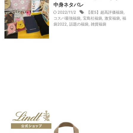
中身ネタバレ
2022/11/2
【星5】超高評価福袋
,
コスパ最強福袋
,
宝島社福袋
,
激安福袋
,
福
袋2022
,
話題の福袋
,
雑貨福袋