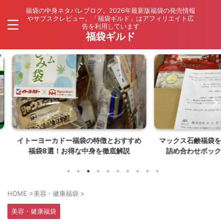
福袋の中身ネタバレブログ。2026年最新版福袋の発売情報
やサブスクレビュー。「福袋ギルド」はアフィリエイト広
告を利用しています
福袋ギルド
とおすすめ
マックス石鹸福袋を楽天で購入！訳あり
マクド
底解説
詰め合わせボックスの中身ネタバレ
価・最新
【26年8月発売】
HOME
>
美容・健康福袋
>
美容・健康福袋