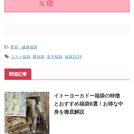
リアに出没中。イオンとデパートの福袋、通
販で買える福袋がお気に入り。世界で一番ね
こが好き。福袋みたいに開封が楽しい「アド
ベントカレンダー」も大好き。 福袋情報募集
中です。
問合わせフォーム
よりご連絡お待ち
しております
-
美容・健康福袋
-
コスメ福袋
,
夏福袋
,
楽天福袋
,
福袋2026
関連記事
イトーヨーカドー福袋の特徴