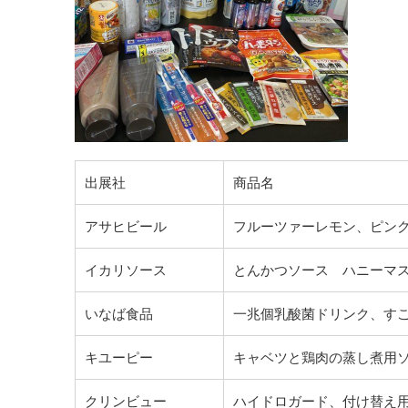
出展社
商品名
アサヒビール
フルーツァーレモン、ピン
イカリソース
とんかつソース ハニーマ
いなば食品
一兆個乳酸菌ドリンク、す
キユーピー
キャベツと鶏肉の蒸し煮用
クリンビュー
ハイドロガード、付け替え