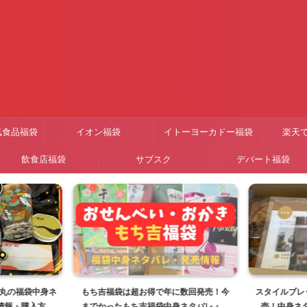
気食品福袋
イオン福袋
イトーヨーカドー福袋
楽天
飲食店福袋
サブスク
デパート福袋
子丸の福袋中身ネ
もち吉福袋は超お得で年に数回発売！今
スタイルブレッ
情報・購入方法
までかったもち吉福袋中身ネタバレ・販
売！中身ネ