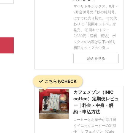
マイリトルボックス、8月・
9月合併号の「秋の特別号」
はすでに売り切れ。 その代
わりに「初回キット２」が
発売。 初回キット２：
2,980円（送料・税込） ボ
ックスの内容は以下の通り
初回キット２の中身 ...
続きを見る
こちらもCHECK
カフェメゾン（INIC
coffee）定期便レビュ
ー｜料金・中身・解
約・申込方法
コーヒーとお菓子が毎月届
くイニックコーヒーの定期
便 「カフェメゾン（Cafe