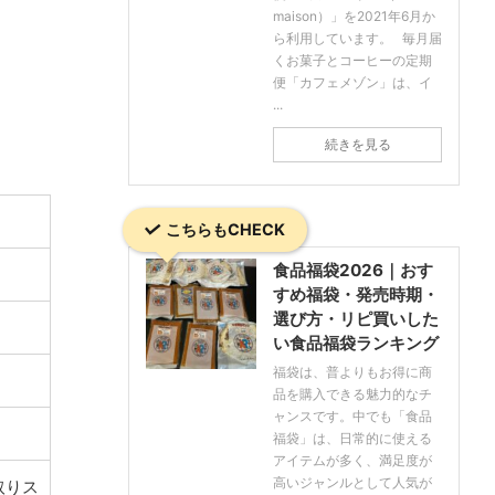
maison）」を2021年6月か
ら利用しています。 毎月届
くお菓子とコーヒーの定期
便「カフェメゾン」は、イ
...
続きを見る
こちらもCHECK
食品福袋2026｜おす
すめ福袋・発売時期・
選び方・リピ買いした
い食品福袋ランキング
福袋は、普よりもお得に商
品を購入できる魅力的なチ
ャンスです。中でも「食品
福袋」は、日常的に使える
アイテムが多く、満足度が
高いジャンルとして人気が
取りス