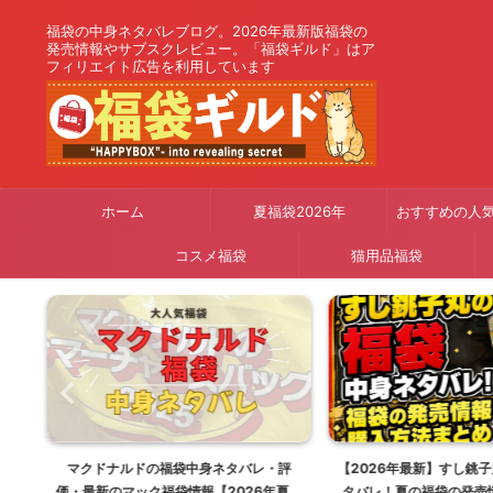
福袋の中身ネタバレブログ。2026年最新版福袋の
発売情報やサブスクレビュー。「福袋ギルド」はア
フィリエイト広告を利用しています
ホーム
夏福袋2026年
おすすめの人
コスメ福袋
猫用品福袋
り
マクドナルドの福袋中身ネタバレ・評
【2026年最新】すし銚
26
価・最新のマック福袋情報【2026年夏は
タバレ！夏の福袋の発売