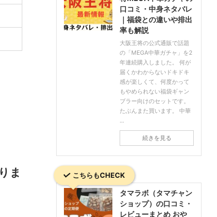
口コミ・中身ネタバレ
｜福袋との違いや排出
率も解説
大阪王将の公式通販で話題
の「MEGA中華ガチャ」を2
年連続購入しました。 何が
届くかわからないドキドキ
感が楽しくて、何度かって
もやめられない福袋ギャン
ブラー向けのセットです。
たぶんまた買います。 中華
...
続きを見る
りま
こちらもCHECK
タマラボ（タマチャン
ショップ）の口コミ・
レビューまとめ おや