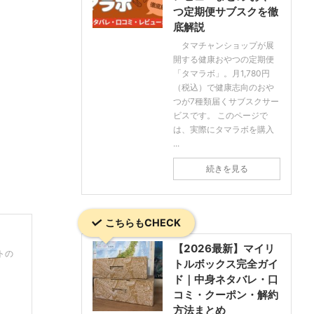
つ定期便サブスクを徹
底解説
タマチャンショップが展
開する健康おやつの定期便
「タマラボ」。月1,780円
（税込）で健康志向のおや
つが7種類届くサブスクサー
ビスです。 このページで
は、実際にタマラボを購入
...
続きを見る
こちらもCHECK
【2026最新】マイリ
トの
トルボックス完全ガイ
ド｜中身ネタバレ・口
コミ・クーポン・解約
方法まとめ