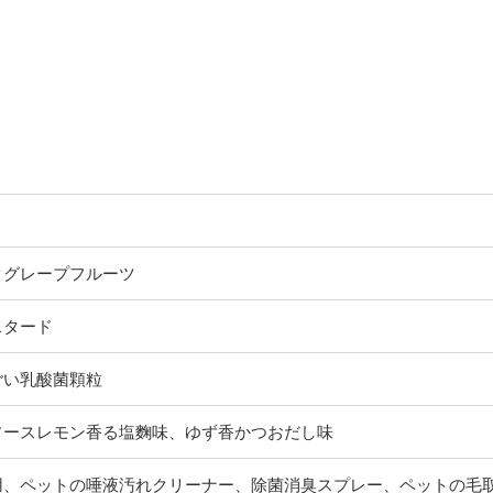
クグレープフルーツ
スタード
ごい乳酸菌顆粒
ソースレモン香る塩麴味、ゆず香かつおだし味
用、ペットの唾液汚れクリーナー、除菌消臭スプレー、ペットの毛