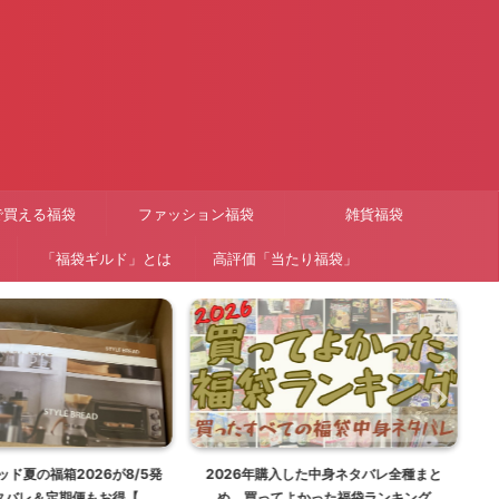
で買える福袋
ファッション福袋
雑貨福袋
「福袋ギルド」とは
高評価「当たり福袋」
ド夏の福箱2026が8/5発
2026年購入した中身ネタバレ全種まと
【
タバレ＆定期便もお得【福
め。買ってよかった福袋ランキング
ー