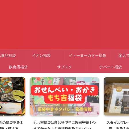
気食品福袋
イオン福袋
イトーヨーカドー福袋
楽天
飲食店福袋
サブスク
デパート福袋
子丸の福袋中身ネ
もち吉福袋は超お得で年に数回発売！今
スタイルブレッ
情報・購入方法
までかったもち吉福袋中身ネタバレ・販
売！中身ネ