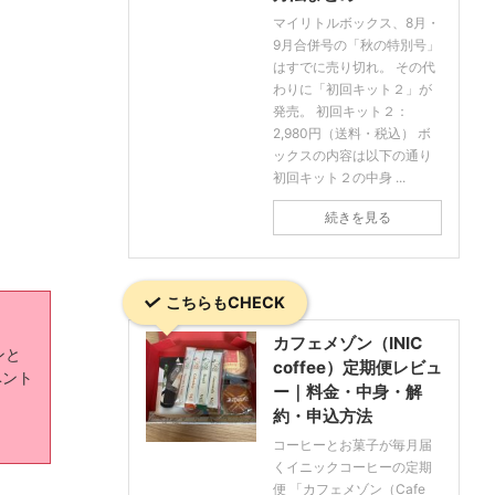
マイリトルボックス、8月・
9月合併号の「秋の特別号」
はすでに売り切れ。 その代
わりに「初回キット２」が
発売。 初回キット２：
2,980円（送料・税込） ボ
ックスの内容は以下の通り
初回キット２の中身 ...
続きを見る
こちらもCHECK
カフェメゾン（INIC
ンと
coffee）定期便レビュ
ベント
ー｜料金・中身・解
約・申込方法
コーヒーとお菓子が毎月届
くイニックコーヒーの定期
便 「カフェメゾン（Cafe