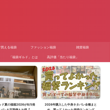
で買える福袋
ファッション福袋
雑貨福袋
「福袋ギルド」とは
高評価「当たり福袋」
ド夏の福箱2026が8/5発
2026年購入した中身ネタバレ全種まと
【
タバレ＆定期便もお得【福
め。買ってよかった福袋ランキング
ー