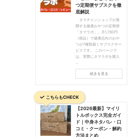
つ定期便サブスクを徹
底解説
タマチャンショップが展
開する健康おやつの定期便
「タマラボ」。月1,780円
（税込）で健康志向のおや
つが7種類届くサブスクサー
ビスです。 このページで
は、実際にタマラボを購入
...
続きを見る
こちらもCHECK
【2026最新】マイリ
トルボックス完全ガイ
ド｜中身ネタバレ・口
コミ・クーポン・解約
方法まとめ