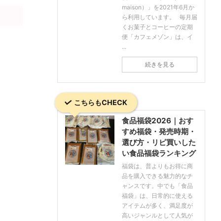
maison）」を2021年6月か
ら利用しています。 毎月届
くお菓子とコーヒーの定期
便「カフェメゾン」は、イ
...
続きを見る
こちらもCHECK
食品福袋2026｜おす
すめ福袋・発売時期・
選び方・リピ買いした
い食品福袋ランキング
福袋は、普よりもお得に商
品を購入できる魅力的なチ
ャンスです。中でも「食品
福袋」は、日常的に使える
アイテムが多く、満足度が
高いジャンルとして人気が