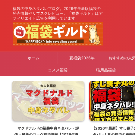
福袋の中身ネタバレブログ。2026年最新版福袋の
発売情報やサブスクレビュー。「福袋ギルド」はア
フィリエイト広告を利用しています
ホーム
夏福袋2026年
おすすめの人
コスメ福袋
猫用品福袋
り
マクドナルドの福袋中身ネタバレ・評
【2026年最新】すし銚
26
価・最新のマック福袋情報【2026年夏は
タバレ！夏の福袋の発売