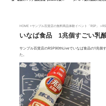
ポケモンコラボ】
まとめ
HOME
>
サンプル百貨店の無料商品体験イベント「RSP」
>
RS
いなば食品 1兆個すごい乳
サンプル百貨店のRSP90thLiveでいなば食品の
た。