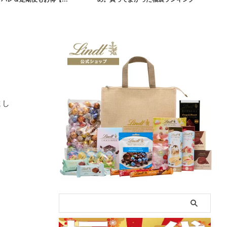
袋】
まし