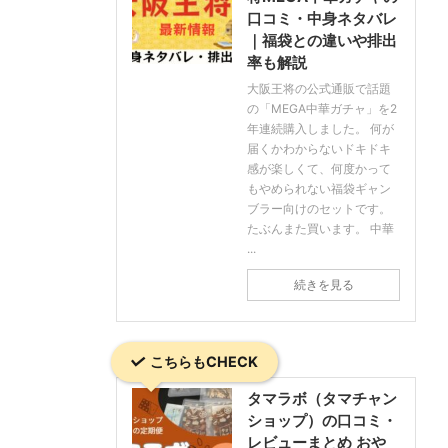
口コミ・中身ネタバレ
｜福袋との違いや排出
率も解説
大阪王将の公式通販で話題
の「MEGA中華ガチャ」を2
年連続購入しました。 何が
届くかわからないドキドキ
感が楽しくて、何度かって
もやめられない福袋ギャン
ブラー向けのセットです。
たぶんまた買います。 中華
...
続きを見る
こちらもCHECK
タマラボ（タマチャン
ショップ）の口コミ・
レビューまとめ おや