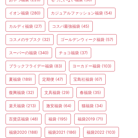
イオン福袋
(280)
カジュアルファッション福袋
(54)
カルディ福袋
(27)
コスパ最強福袋
(45)
コスメのサブスク
(32)
ゴールデンウィーク福袋
(57)
スーパーの福袋
(340)
チョコ福袋
(37)
ブラックフライデー福袋
(83)
ヨーカドー福袋
(103)
夏福袋
(189)
定期便
(47)
宝島社福袋
(67)
復興福袋
(32)
文具福袋
(29)
春福袋
(35)
楽天福袋
(213)
激安福袋
(64)
猫福袋
(34)
百貨店福袋
(48)
福袋
(195)
福袋2019
(71)
福袋2020
(188)
福袋2021
(186)
福袋2022
(103)