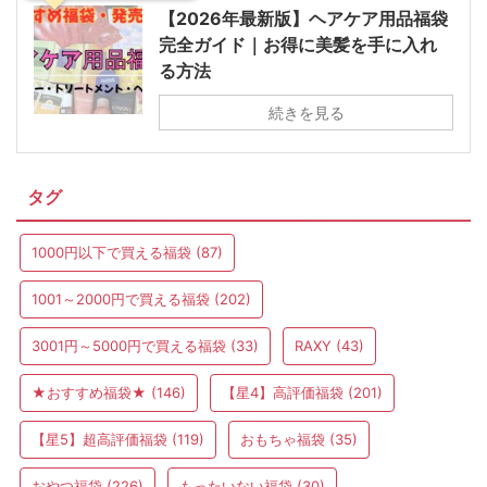
【2026年最新版】ヘアケア用品福袋
完全ガイド｜お得に美髪を手に入れ
る方法
続きを見る
タグ
1000円以下で買える福袋
(87)
1001～2000円で買える福袋
(202)
3001円～5000円で買える福袋
(33)
RAXY
(43)
★おすすめ福袋★
(146)
【星4】高評価福袋
(201)
【星5】超高評価福袋
(119)
おもちゃ福袋
(35)
おやつ福袋
(226)
もったいない福袋
(30)