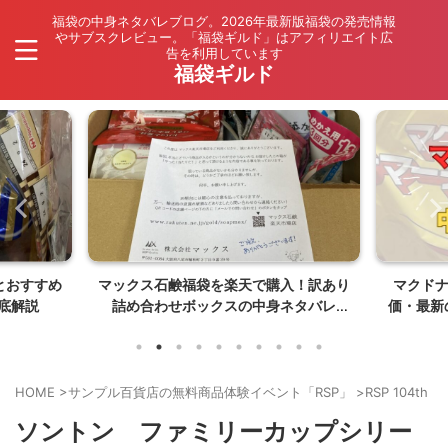
福袋の中身ネタバレブログ。2026年最新版福袋の発売情報
やサブスクレビュー。「福袋ギルド」はアフィリエイト広
告を利用しています
福袋ギルド
入！訳あり
マクドナルドの福袋中身ネタバレ・評
【202
ネタバレ
価・最新のマック福袋情報【2026年夏
ネタバレ
はポケモンコラボ】
HOME
>
サンプル百貨店の無料商品体験イベント「RSP」
>
RSP 104t
ソントン ファミリーカップシリー