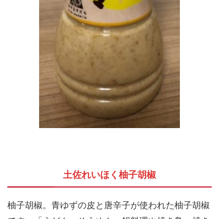
土佐れいほく柚子胡椒
柚子胡椒。青ゆずの皮と唐辛子が使われた柚子胡椒