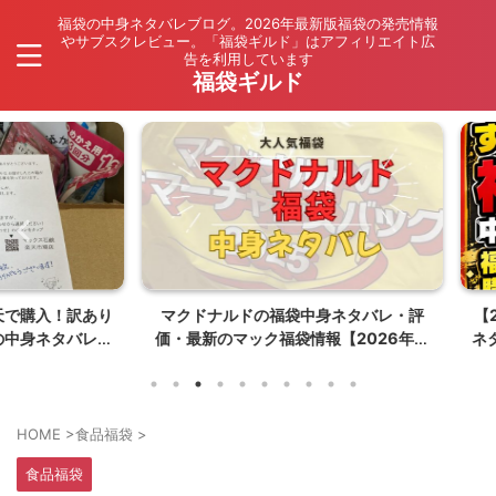
福袋の中身ネタバレブログ。2026年最新版福袋の発売情報
やサブスクレビュー。「福袋ギルド」はアフィリエイト広
告を利用しています
福袋ギルド
入！訳あり
マクドナルドの福袋中身ネタバレ・評
【202
ネタバレ
価・最新のマック福袋情報【2026年夏
ネタバレ
はポケモンコラボ】
HOME
>
食品福袋
>
食品福袋