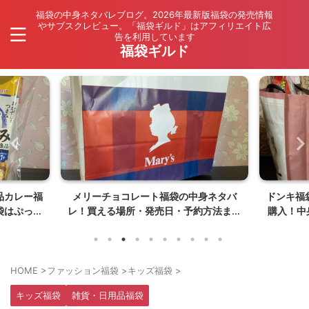
福袋の中身ネタバレブログ。2026年最新版福袋の発売情報
やサブスクレビュー。「福袋ギルド」はアフィリエイト広
告を利用しています
福袋ギルド
品カレー福
メリーチョコレート福袋の中身ネタバ
ドンキ福
袋はぷっく
レ！買える場所・発売日・予約方法まと
購入！中
】
め【夏福袋は〇〇〇が入ってない】
HOME
>
ファッション福袋
>
キッズ福袋
>
キッズ福袋
雑貨・日用品福袋