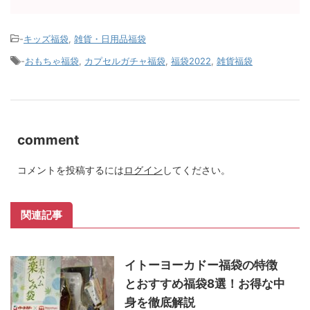
-
キッズ福袋
,
雑貨・日用品福袋
-
おもちゃ福袋
,
カプセルガチャ福袋
,
福袋2022
,
雑貨福袋
comment
コメントを投稿するには
ログイン
してください。
関連記事
イトーヨーカドー福袋の特徴
とおすすめ福袋8選！お得な中
身を徹底解説