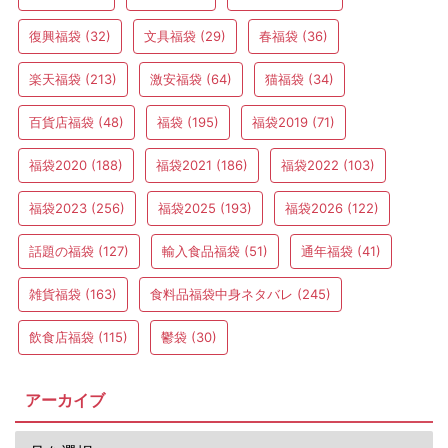
復興福袋
(32)
文具福袋
(29)
春福袋
(36)
楽天福袋
(213)
激安福袋
(64)
猫福袋
(34)
百貨店福袋
(48)
福袋
(195)
福袋2019
(71)
福袋2020
(188)
福袋2021
(186)
福袋2022
(103)
福袋2023
(256)
福袋2025
(193)
福袋2026
(122)
話題の福袋
(127)
輸入食品福袋
(51)
通年福袋
(41)
雑貨福袋
(163)
食料品福袋中身ネタバレ
(245)
飲食店福袋
(115)
鬱袋
(30)
アーカイブ