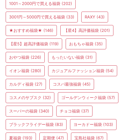
1001～2000円で買える福袋
(202)
3001円～5000円で買える福袋
(33)
RAXY
(43)
★おすすめ福袋★
(146)
【星4】高評価福袋
(201)
【星5】超高評価福袋
(119)
おもちゃ福袋
(35)
おやつ福袋
(226)
もったいない福袋
(31)
イオン福袋
(280)
カジュアルファッション福袋
(54)
カルディ福袋
(27)
コスパ最強福袋
(45)
コスメのサブスク
(32)
ゴールデンウィーク福袋
(57)
スーパーの福袋
(340)
チョコ福袋
(37)
ブラックフライデー福袋
(83)
ヨーカドー福袋
(103)
夏福袋
(193)
定期便
(47)
宝島社福袋
(67)