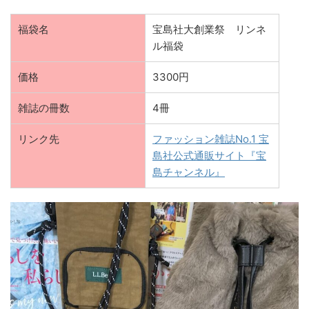
福袋名
宝島社大創業祭 リンネ
ル福袋
価格
3300円
雑誌の冊数
4冊
リンク先
ファッション雑誌No.1 宝
島社公式通販サイト『宝
島チャンネル』