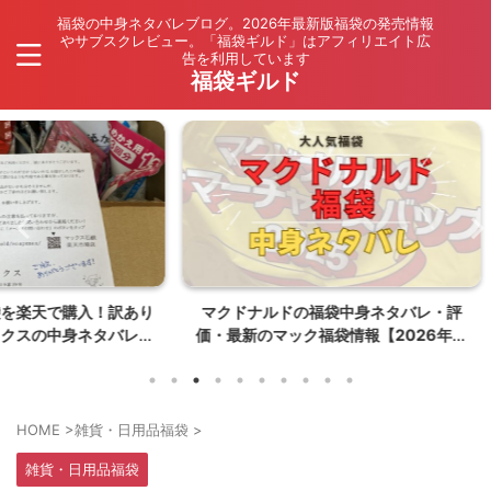
福袋の中身ネタバレブログ。2026年最新版福袋の発売情報
やサブスクレビュー。「福袋ギルド」はアフィリエイト広
告を利用しています
福袋ギルド
入！訳あり
マクドナルドの福袋中身ネタバレ・評
【202
ネタバレ
価・最新のマック福袋情報【2026年夏
ネタバレ
はポケモンコラボ】
HOME
>
雑貨・日用品福袋
>
雑貨・日用品福袋