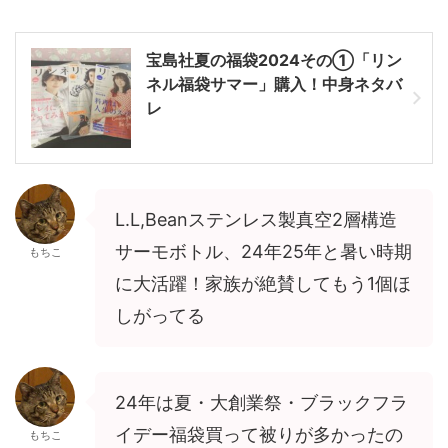
宝島社夏の福袋2024その①「リン
ネル福袋サマー」購入！中身ネタバ
レ
L.L,Beanステンレス製真空2層構造
サーモボトル、24年25年と暑い時期
もちこ
に大活躍！家族が絶賛してもう1個ほ
しがってる
24年は夏・大創業祭・ブラックフラ
イデー福袋買って被りが多かったの
もちこ