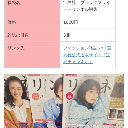
福袋名
宝島社 ブラックフライ
デーリンネル福袋
価格
1,800円
雑誌の冊数
3冊
リンク先
ファッション雑誌No.1 宝
島社公式通販サイト『宝
島チャンネル』