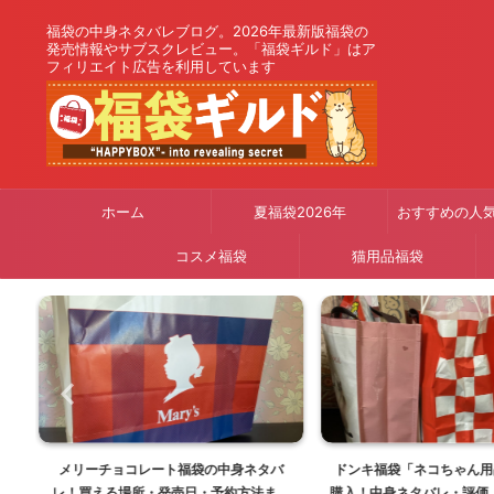
福袋の中身ネタバレブログ。2026年最新版福袋の
発売情報やサブスクレビュー。「福袋ギルド」はア
フィリエイト広告を利用しています
ホーム
夏福袋2026年
おすすめの人
コスメ福袋
猫用品福袋
バ
ドンキ福袋「ネコちゃん用品福袋猫用」
ドン・キホーテの福袋完全
と
購入！中身ネタバレ・評価【2026年夏福
年版ドンキ福袋の最新情