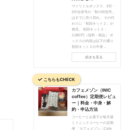
マイリトルボックス、8月・
9月合併号の「秋の特別号」
はすでに売り切れ。 その代
わりに「初回キット２」が
発売。 初回キット２：
2,980円（送料・税込） ボ
ックスの内容は以下の通り
初回キット２の中身 ...
続きを見る
こちらもCHECK
カフェメゾン（INIC
coffee）定期便レビュ
ー｜料金・中身・解
約・申込方法
コーヒーとお菓子が毎月届
くイニックコーヒーの定期
便 「カフェメゾン（Cafe