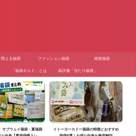
で買える福袋
ファッション福袋
雑貨福袋
「福袋ギルド」とは
高評価「当たり福袋」
ドー福袋の特徴とおすすめ
マックス石鹸福袋を楽天で購入！訳あり
！お得な中身を徹底解説
詰め合わせボックスの中身ネタバレ【26
価