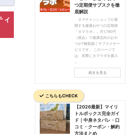
つ定期便サブスクを徹
底解説
ティ
タマチャンショップが展
開する健康おやつの定期便
「タマラボ」。月1,780円
（税込）で健康志向のおや
つが7種類届くサブスクサー
ビスです。 このページで
は、実際にタマラボを購入
...
続きを見る
こちらもCHECK
【2026最新】マイリ
トルボックス完全ガイ
ド｜中身ネタバレ・口
コミ・クーポン・解約
方法まとめ