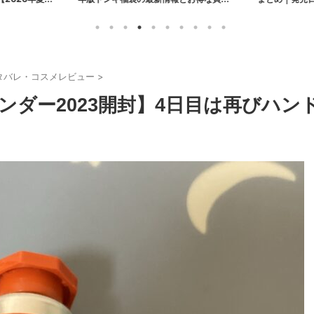
ネタバレ
ュー】
タバレ・コスメレビュー
>
ダー2023開封】4日目は再びハン