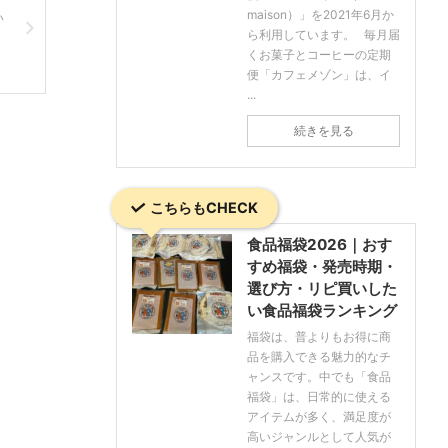
maison）」を2021年6月か
い
ら利用しています。 毎月届
くお菓子とコーヒーの定期
便「カフェメゾン」は、イ
...
続きを見る
こちらもCHECK
食品福袋2026｜おす
すめ福袋・発売時期・
選び方・リピ買いした
い食品福袋ランキング
福袋は、普よりもお得に商
品を購入できる魅力的なチ
ャンスです。中でも「食品
福袋」は、日常的に使える
アイテムが多く、満足度が
高いジャンルとして人気が