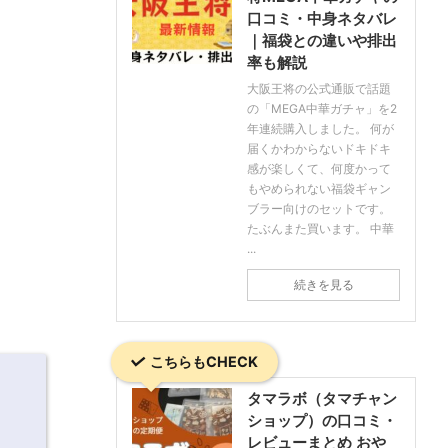
口コミ・中身ネタバレ
｜福袋との違いや排出
率も解説
大阪王将の公式通販で話題
の「MEGA中華ガチャ」を2
年連続購入しました。 何が
届くかわからないドキドキ
感が楽しくて、何度かって
もやめられない福袋ギャン
ブラー向けのセットです。
たぶんまた買います。 中華
...
続きを見る
こちらもCHECK
タマラボ（タマチャン
ショップ）の口コミ・
レビューまとめ おや