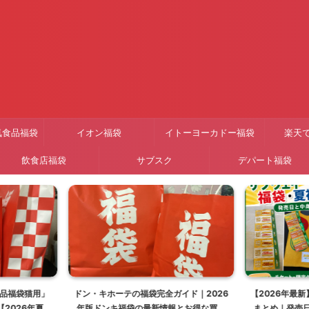
気食品福袋
イオン福袋
イトーヨーカドー福袋
楽天
飲食店福袋
サブスク
デパート福袋
ガイド｜2026
【2026年最新】サブウェイ福袋・夏福袋
イトーヨーカ
報とお得な買い
まとめ｜発売日と中身【夏福袋購入レビ
福袋8選