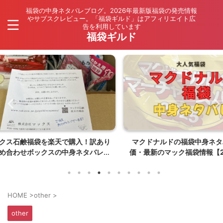
福袋の中身ネタバレブログ。2026年最新版福袋の発売情報
やサブスクレビュー。「福袋ギルド」はアフィリエイト広
告を利用しています
福袋ギルド
入！訳あり
マクドナルドの福袋中身ネタバレ・評
【202
ネタバレ
価・最新のマック福袋情報【2026年夏
ネタバレ
はポケモンコラボ】
HOME
>
other
>
other