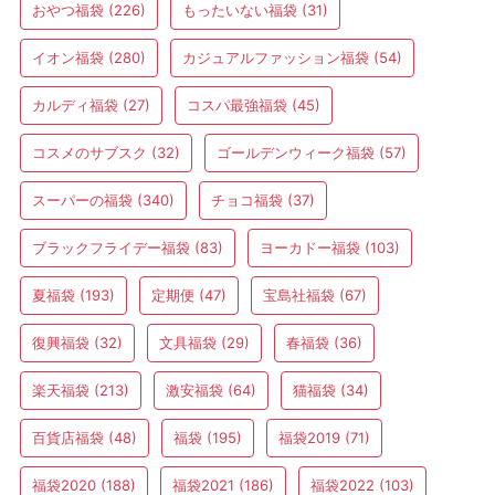
おやつ福袋
(226)
もったいない福袋
(31)
イオン福袋
(280)
カジュアルファッション福袋
(54)
カルディ福袋
(27)
コスパ最強福袋
(45)
コスメのサブスク
(32)
ゴールデンウィーク福袋
(57)
スーパーの福袋
(340)
チョコ福袋
(37)
ブラックフライデー福袋
(83)
ヨーカドー福袋
(103)
夏福袋
(193)
定期便
(47)
宝島社福袋
(67)
復興福袋
(32)
文具福袋
(29)
春福袋
(36)
楽天福袋
(213)
激安福袋
(64)
猫福袋
(34)
百貨店福袋
(48)
福袋
(195)
福袋2019
(71)
福袋2020
(188)
福袋2021
(186)
福袋2022
(103)