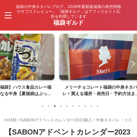
福袋の中身ネタバレブログ。2026年最新版福袋の発売情報
やサブスクレビュー。「福袋ギルド」はアフィリエイト広
告を利用しています
福袋ギルド
品カレー福
メリーチョコレート福袋の中身ネタバ
ドンキ福
袋はぷっく
レ！買える場所・発売日・予約方法まと
購入！中
】
め【夏福袋は〇〇〇が入ってない】
HOME
>
SABONアドベントカレンダー2023購入！中身ネタバレ・コス
【SABONアドベントカレンダー2023