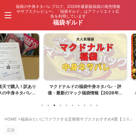
福袋の中身ネタバレブログ。2026年最新版福袋の発売情報
やサブスクレビュー。「福袋ギルド」はアフィリエイト広
告を利用しています
福袋ギルド
入！訳あり
マクドナルドの福袋中身ネタバレ・評
【202
ネタバレ
価・最新のマック福袋情報【2026年夏
ネタバレ
はポケモンコラボ】
HOME
>
福袋みたいにワクワクする定期便サブスクおすすめ4選【コスメ
広告