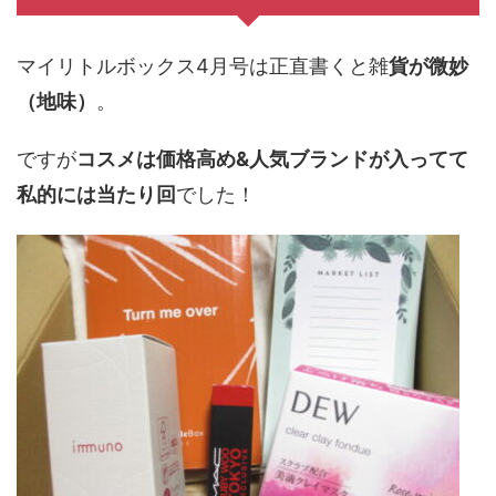
マイリトルボックス4月号は正直書くと雑
貨が微妙
（地味）
。
ですが
コスメは価格高め&人気ブランドが入ってて
私的には当たり回
でした！