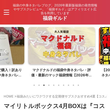
福袋の中身ネタバレブログ。2026年最新版福袋の発売情報
やサブスクレビュー。「福袋ギルド」はアフィリエイト広
告を利用しています
福袋ギルド
入！訳あり
マクドナルドの福袋中身ネタバレ・評
【202
ネタバレ
価・最新のマック福袋情報【2026年夏
ネタバレ
はポケモンコラボ】
HOME
>
福袋みたいにワクワクする定期便サブスクおすすめ4選【コスメ
マイリトルボックス4月BOXは『コス