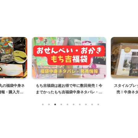
子丸の福袋中身ネ
もち吉福袋は超お得で年に数回発売！今
スタイルブレッ
情報・購入方法
までかったもち吉福袋中身ネタバレ・販
売！中身ネ
売情報まとめ【2026年】