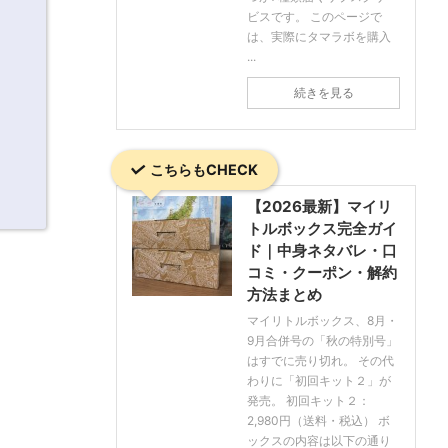
ビスです。 このページで
は、実際にタマラボを購入
...
続きを見る
こちらもCHECK
【2026最新】マイリ
トルボックス完全ガイ
ド｜中身ネタバレ・口
コミ・クーポン・解約
方法まとめ
マイリトルボックス、8月・
9月合併号の「秋の特別号」
はすでに売り切れ。 その代
わりに「初回キット２」が
発売。 初回キット２：
2,980円（送料・税込） ボ
ックスの内容は以下の通り