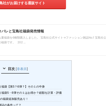
島社がお届けする通販サイト
タバレと宝島社福袋発売情報
な夏福袋を6種類購入しました。 宝島社公式サイト→ファッション雑誌No.1 宝島社
です。 202 ...
目次
[
非表示
]
こり福袋【第5？6弾？】その１の中身
こり福袋5・6弾その１はお得か？総額を計算・評価
夏の福袋追加販売あり！
る雑誌の条件って？