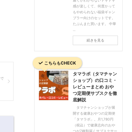
届くかわからないドキドキ
感が楽しくて、何度かって
もやめられない福袋ギャン
ブラー向けのセットです。
たぶんまた買います。 中華
...
続きを見る
こちらもCHECK
タマラボ（タマチャン
ので
ショップ）の口コミ・
レビューまとめ おや
つ定期便サブスクを徹
底解説
タマチャンショップが展
開する健康おやつの定期便
「タマラボ」。月1,780円
（税込）で健康志向のおや
つが7種類届くサブスクサー