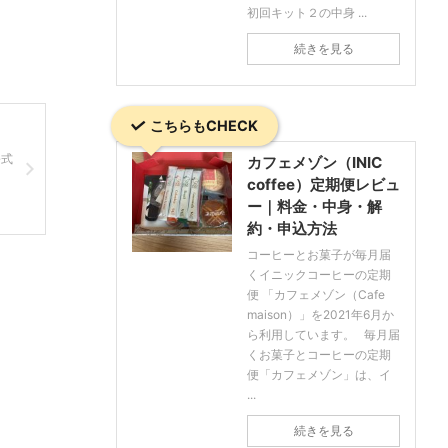
初回キット２の中身 ...
続きを見る
こちらもCHECK
公式
カフェメゾン（INIC
coffee）定期便レビュ
ー｜料金・中身・解
約・申込方法
コーヒーとお菓子が毎月届
くイニックコーヒーの定期
便 「カフェメゾン（Cafe
maison）」を2021年6月か
ら利用しています。 毎月届
くお菓子とコーヒーの定期
便「カフェメゾン」は、イ
...
続きを見る