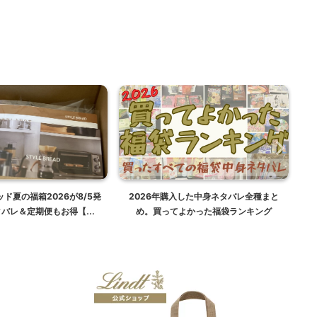
ド夏の福箱2026が8/5発
2026年購入した中身ネタバレ全種まと
【
タバレ＆定期便もお得【福
め。買ってよかった福袋ランキング
ー
袋】