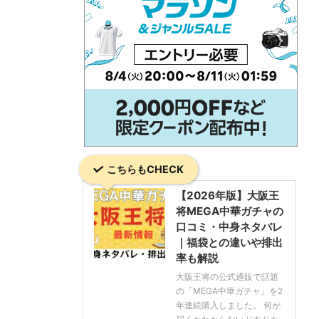
こちらもCHECK
【2026年版】大阪王
将MEGA中華ガチャの
口コミ・中身ネタバレ
｜福袋との違いや排出
率も解説
大阪王将の公式通販で話題
の「MEGA中華ガチャ」を2
年連続購入しました。 何が