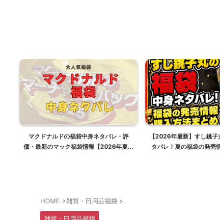
り
マクドナルドの福袋中身ネタバレ・評
【2026年最新】すし銚
26
価・最新のマック福袋情報【2026年夏は
タバレ！夏の福袋の発売
ポケモンコラボ】
まとめ
HOME
>
雑貨・日用品福袋
>
雑貨・日用品福袋