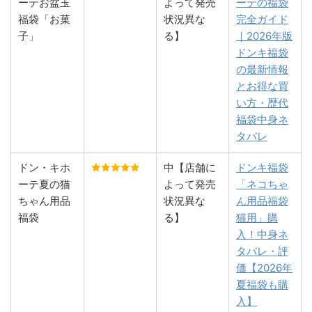
ーテお盆玉
よって発売
ーテの福袋
福袋「お菓
状況異な
完全ガイド
子」
る】
｜2026年版
ドンキ福袋
の最新情報
とお得な買
い方・歴代
福袋中身ネ
タバレ
ドン・キホ
中【店舗に
ドンキ福袋
ーテ夏の猫
よって発売
「ネコちゃ
ちゃん用品
状況異な
ん用品福袋
福袋
る】
猫用」購
入！中身ネ
タバレ・評
価【2026年
夏福袋も購
入】