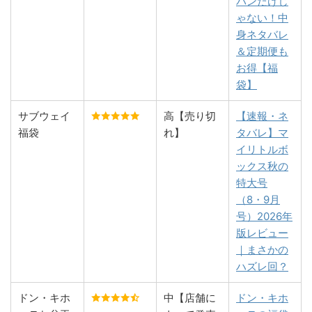
パンだけじ
ゃない！中
身ネタバレ
＆定期便も
お得【福
袋】
サブウェイ
高【売り切
【速報・ネ
福袋
れ】
タバレ】マ
イリトルボ
ックス秋の
特大号
（8・9月
号）2026年
版レビュー
｜まさかの
ハズレ回？
ドン・キホ
中【店舗に
ドン・キホ