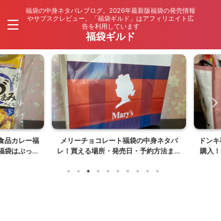
福袋の中身ネタバレブログ。2026年最新版福袋の発売情報
やサブスクレビュー。「福袋ギルド」はアフィリエイト広
告を利用しています
福袋ギルド
品カレー福
メリーチョコレート福袋の中身ネタバ
ドンキ福
袋はぷっく
レ！買える場所・発売日・予約方法まと
購入！中
】
め【夏福袋は〇〇〇が入ってない】