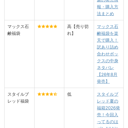
報・購入方
法まとめ
マックス石
高【売り切
マックス石
鹸福袋
れ】
鹸福袋を楽
天で購入！
訳あり詰め
合わせボッ
クスの中身
ネタバレ
【26年8月
発売】
スタイルブ
低
スタイルブ
レッド福袋
レッド夏の
福箱2026発
売！今回入
ってるのは