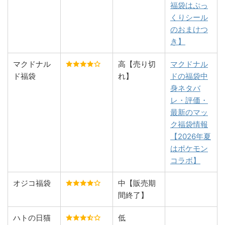
福袋はぷっ
くりシール
のおまけつ
き】
マクドナル
高【売り切
マクドナル
ド福袋
れ】
ドの福袋中
身ネタバ
レ・評価・
最新のマッ
ク福袋情報
【2026年夏
はポケモン
コラボ】
オジコ福袋
中【販売期
間終了】
ハトの日猫
低