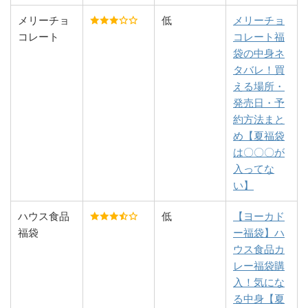
メリーチョ
低
メリーチョ
コレート
コレート福
袋の中身ネ
タバレ！買
える場所・
発売日・予
約方法まと
め【夏福袋
は〇〇〇が
入ってな
い】
ハウス食品
低
【ヨーカド
福袋
ー福袋】ハ
ウス食品カ
レー福袋購
入！気にな
る中身【夏