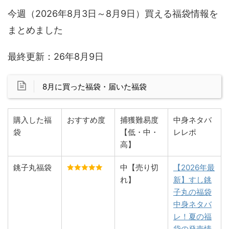
今週（2026年8月3日～8月9日）買える福袋情報を
まとめました
最終更新：26年8月9日
8月に買った福袋・届いた福袋
購入した福
おすすめ度
捕獲難易度
中身ネタバ
袋
【低・中・
レレポ
高】
銚子丸福袋
中【売り切
【2026年最
れ】
新】すし銚
子丸の福袋
中身ネタバ
レ！夏の福
袋の発売情