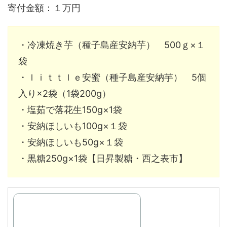
寄付金額：１万円
・冷凍焼き芋（種子島産安納芋） 500ｇ×１
袋
・ｌｉｔｔｌｅ安蜜（種子島産安納芋） 5個
入り×2袋（1袋200g）
・塩茹で落花生150g×1袋
・安納ほしいも100g×１袋
・安納ほしいも50g×１袋
・黒糖250g×1袋【日昇製糖・西之表市】