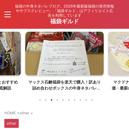
福袋の中身ネタバレブログ。2026年最新版福袋の発売情報
やサブスクレビュー。「福袋ギルド」はアフィリエイト広
告を利用しています
福袋ギルド
とおすすめ
マックス石鹸福袋を楽天で購入！訳あり
マクド
底解説
詰め合わせボックスの中身ネタバレ
価・最新
【26年8月発売】
HOME
>
other
>
other