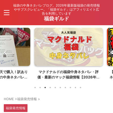
福袋の中身ネタバレブログ。2026年最新版福袋の発売情報
やサブスクレビュー。「福袋ギルド」はアフィリエイト広
告を利用しています
福袋ギルド
入！訳あり
マクドナルドの福袋中身ネタバレ・評
【202
ネタバレ
価・最新のマック福袋情報【2026年夏
ネタバレ
はポケモンコラボ】
HOME
>
福袋発売情報
>
福袋発売情報