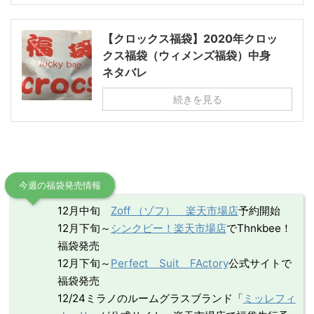
【クロックス福袋】2020年クロッ
クス福袋（ウィメンズ福袋）中身
ネタバレ
続きを見る
今週の福袋発売情報
12月中旬
Zoff （ゾフ） 楽天市場店
予約開始
12月下旬～
シンクビー！楽天市場店
でThnkbee！
福袋発売
12月下旬～
Perfect Suit FActory
公式サイトで
福袋発売
12/24ミラノのルームグラスブランド「
ミッレフィ