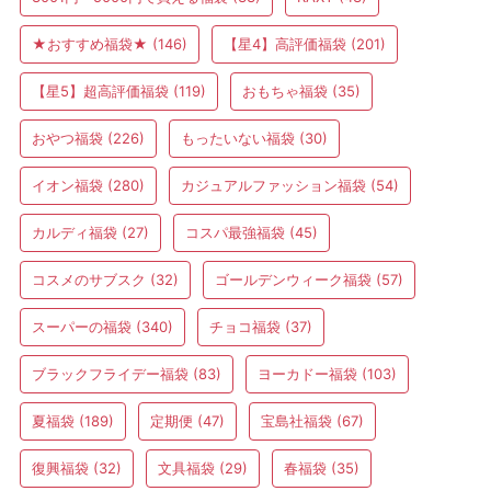
★おすすめ福袋★
(146)
【星4】高評価福袋
(201)
【星5】超高評価福袋
(119)
おもちゃ福袋
(35)
おやつ福袋
(226)
もったいない福袋
(30)
イオン福袋
(280)
カジュアルファッション福袋
(54)
カルディ福袋
(27)
コスパ最強福袋
(45)
コスメのサブスク
(32)
ゴールデンウィーク福袋
(57)
スーパーの福袋
(340)
チョコ福袋
(37)
ブラックフライデー福袋
(83)
ヨーカドー福袋
(103)
夏福袋
(189)
定期便
(47)
宝島社福袋
(67)
復興福袋
(32)
文具福袋
(29)
春福袋
(35)