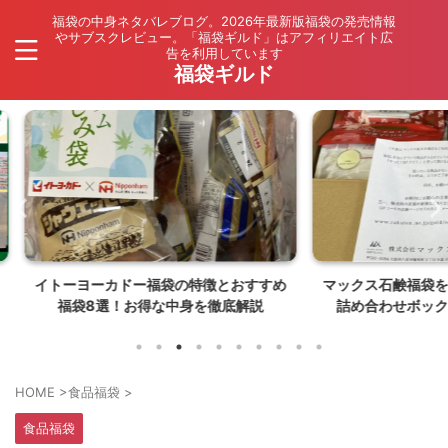
福袋の中身ネタバレブログ。2026年最新版福袋の発売情報
やサブスクレビュー。「福袋ギルド」はアフィリエイト広
告を利用しています
福袋ギルド
とおすすめ
マックス石鹸福袋を楽天で購入！訳あり
マクド
底解説
詰め合わせボックスの中身ネタバレ
価・最新
【26年8月発売】
HOME
>
食品福袋
>
食品福袋