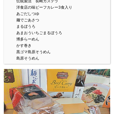
伝統製法 長崎カステラ
洋食店の味ビーフカレー3食入り
あごだしつゆ
麺でごあさつ
まるぼうろ
あまおういちごまるぼうろ
博多らーめん
かす巻き
黒ゴマ島原そうめん
島原そうめん