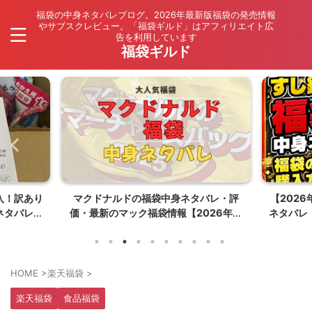
福袋の中身ネタバレブログ。2026年最新版福袋の発売情報
やサブスクレビュー。「福袋ギルド」はアフィリエイト広
告を利用しています
福袋ギルド
入！訳あり
マクドナルドの福袋中身ネタバレ・評
【202
ネタバレ
価・最新のマック福袋情報【2026年夏
ネタバレ
はポケモンコラボ】
HOME
>
楽天福袋
>
楽天福袋
食品福袋