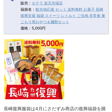
販売：
セテラ 楽天市場店
福袋名：
観光地応援 セット 送料無料 お菓子 長崎
復興支援 福袋 スイーツ レトルト ご当地 非常食 巣
ごもり用おやつ＆麺類セット
価格：5,000円
長崎復興服袋は4月にさだずみ商店の復興福袋を購