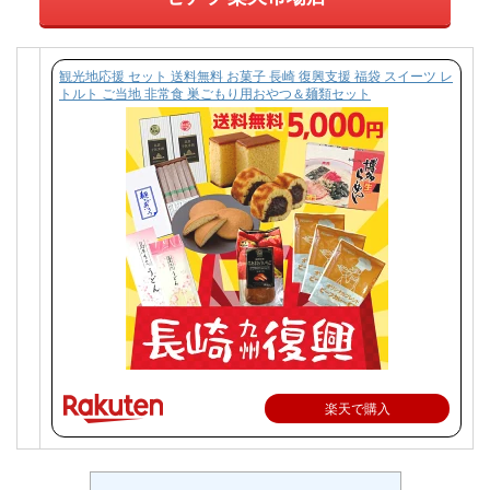
観光地応援 セット 送料無料 お菓子 長崎 復興支援 福袋 スイーツ レ
トルト ご当地 非常食 巣ごもり用おやつ＆麺類セット
楽天で購入