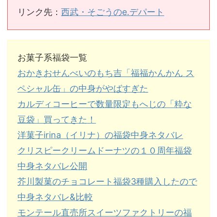
リンク先：
西武・そごうのe.デパート
お菓子系福袋一覧
おかきおせんべいのもち吉「福福かんかん ス
ペシャル缶」の中身がやばすぎた
カルディコーヒーで数量限定もへじの「粋な
豆袋」買ってきた！
洋菓子irina（イリナ）の福袋中身ネタバレ
クリスピークリームドーナツの１０周年福袋
中身ネタバレ公開
芥川製菓のチョコレート福袋3種購入したので
中身ネタバレ&比較
モンテール直売所スイーツファクトリーの福