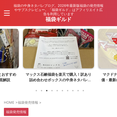
福袋の中身ネタバレブログ。2026年最新版福袋の発売情報
やサブスクレビュー。「福袋ギルド」はアフィリエイト広
告を利用しています
福袋ギルド
とおすすめ
マックス石鹸福袋を楽天で購入！訳あり
マクド
底解説
詰め合わせボックスの中身ネタバレ
価・最新
【26年8月発売】
HOME
>
福袋発売情報
>
福袋発売情報