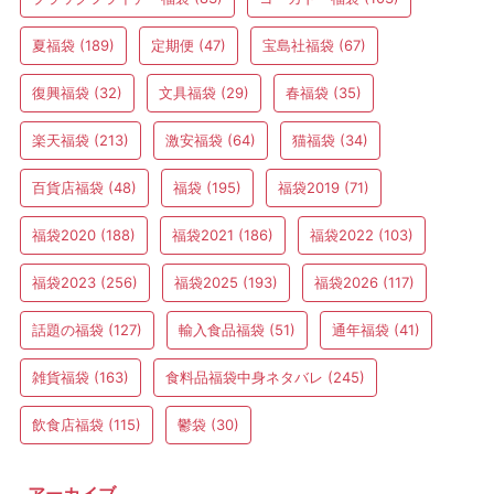
夏福袋
(189)
定期便
(47)
宝島社福袋
(67)
復興福袋
(32)
文具福袋
(29)
春福袋
(35)
楽天福袋
(213)
激安福袋
(64)
猫福袋
(34)
百貨店福袋
(48)
福袋
(195)
福袋2019
(71)
福袋2020
(188)
福袋2021
(186)
福袋2022
(103)
福袋2023
(256)
福袋2025
(193)
福袋2026
(117)
話題の福袋
(127)
輸入食品福袋
(51)
通年福袋
(41)
雑貨福袋
(163)
食料品福袋中身ネタバレ
(245)
飲食店福袋
(115)
鬱袋
(30)