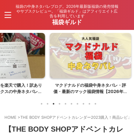
福袋の中身ネタバレブログ。2026年最新版福袋の発売情報
やサブスクレビュー。「福袋ギルド」はアフィリエイト広
告を利用しています
福袋ギルド
入！訳あり
マクドナルドの福袋中身ネタバレ・評
【202
ネタバレ
価・最新のマック福袋情報【2026年夏
ネタバレ
はポケモンコラボ】
HOME
>
THE BODY SHOPアドベントカレンダー2023購入！商品レビュ
【THE BODY SHOPアドベントカレ