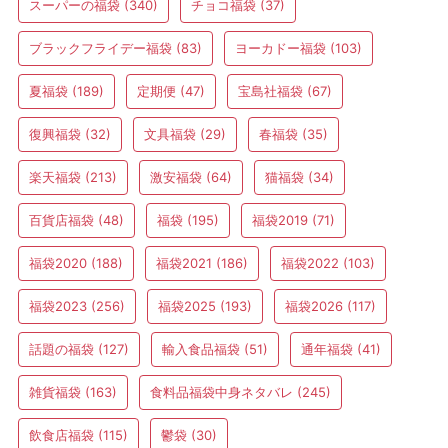
スーパーの福袋
(340)
チョコ福袋
(37)
ブラックフライデー福袋
(83)
ヨーカドー福袋
(103)
夏福袋
(189)
定期便
(47)
宝島社福袋
(67)
復興福袋
(32)
文具福袋
(29)
春福袋
(35)
楽天福袋
(213)
激安福袋
(64)
猫福袋
(34)
百貨店福袋
(48)
福袋
(195)
福袋2019
(71)
福袋2020
(188)
福袋2021
(186)
福袋2022
(103)
福袋2023
(256)
福袋2025
(193)
福袋2026
(117)
話題の福袋
(127)
輸入食品福袋
(51)
通年福袋
(41)
雑貨福袋
(163)
食料品福袋中身ネタバレ
(245)
飲食店福袋
(115)
鬱袋
(30)