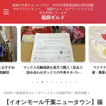
福袋の中身ネタバレブログ。2026年最新版福袋の発売情報
やサブスクレビュー。「福袋ギルド」はアフィリエイト広
告を利用しています
福袋ギルド
とおすすめ
マックス石鹸福袋を楽天で購入！訳あり
マクド
底解説
詰め合わせボックスの中身ネタバレ
価・最新
【26年8月発売】
HOME
>
福袋発売カレンダー
>
イオンの福袋予約・発売情報
>
【イオンモール千葉ニュータウン】福