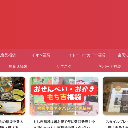
気食品福袋
イオン福袋
イトーヨーカドー福袋
楽天
飲食店福袋
サブスク
デパート福袋
子丸の福袋中身ネ
もち吉福袋は超お得で年に数回発売！今
スタイルブレッ
情報・購入方法
までかったもち吉福袋中身ネタバレ・販
売！中身ネ