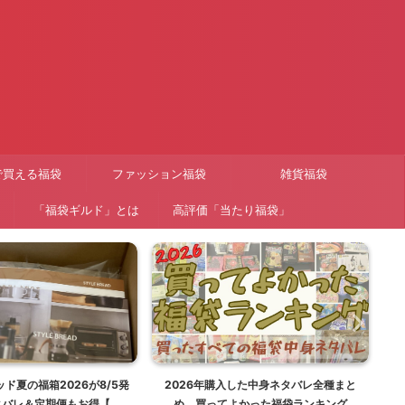
で買える福袋
ファッション福袋
雑貨福袋
「福袋ギルド」とは
高評価「当たり福袋」
ド夏の福箱2026が8/5発
2026年購入した中身ネタバレ全種まと
【
タバレ＆定期便もお得【福
め。買ってよかった福袋ランキング
ー