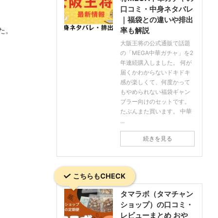
口コミ・中身ネタバレ
｜福袋との違いや排出
た。
率も解説
大阪王将の公式通販で話題
の「MEGA中華ガチャ」を2
年連続購入しました。 何が
届くかわからないドキドキ
感が楽しくて、何度かって
もやめられない福袋ギャン
ブラー向けのセットです。
たぶんまた買います。 中華
...
続きを見る
こちらもCHECK
タマラボ（タマチャン
ショップ）の口コミ・
レビューまとめ おや