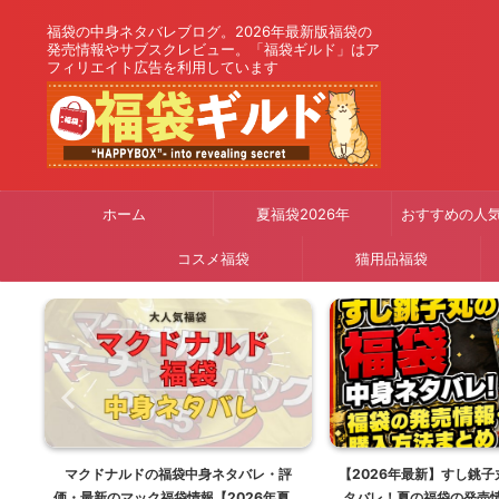
福袋の中身ネタバレブログ。2026年最新版福袋の
発売情報やサブスクレビュー。「福袋ギルド」はア
フィリエイト広告を利用しています
ホーム
夏福袋2026年
おすすめの人
コスメ福袋
猫用品福袋
り
マクドナルドの福袋中身ネタバレ・評
【2026年最新】すし銚
26
価・最新のマック福袋情報【2026年夏は
タバレ！夏の福袋の発売