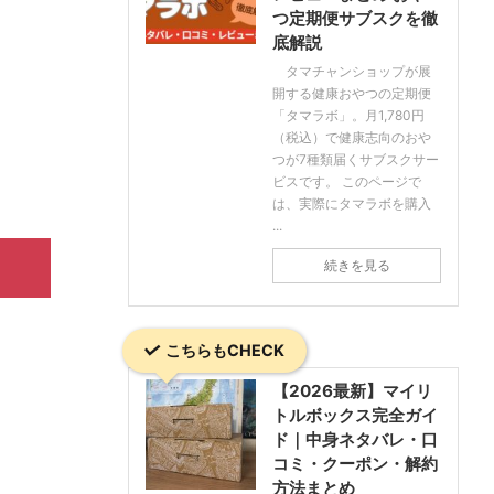
つ定期便サブスクを徹
底解説
タマチャンショップが展
開する健康おやつの定期便
「タマラボ」。月1,780円
（税込）で健康志向のおや
つが7種類届くサブスクサー
ビスです。 このページで
は、実際にタマラボを購入
...
続きを見る
こちらもCHECK
【2026最新】マイリ
トルボックス完全ガイ
ド｜中身ネタバレ・口
コミ・クーポン・解約
方法まとめ