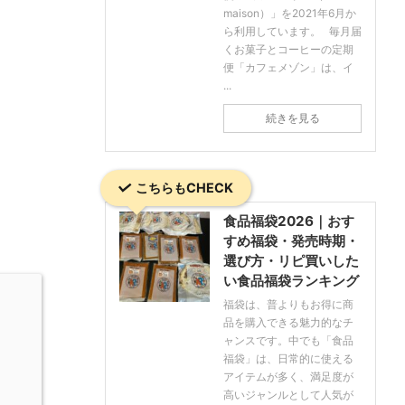
maison）」を2021年6月か
ら利用しています。 毎月届
くお菓子とコーヒーの定期
便「カフェメゾン」は、イ
...
続きを見る
こちらもCHECK
食品福袋2026｜おす
すめ福袋・発売時期・
選び方・リピ買いした
い食品福袋ランキング
福袋は、普よりもお得に商
品を購入できる魅力的なチ
ャンスです。中でも「食品
福袋」は、日常的に使える
アイテムが多く、満足度が
高いジャンルとして人気が