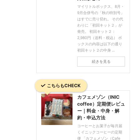
マイリトルボックス、8月・
9月合併号の「秋の特別号」
はすでに売り切れ。 その代
わりに「初回キット２」が
発売。 初回キット２：
2,980円（送料・税込） ボ
ックスの内容は以下の通り
初回キット２の中身 ...
続きを見る
こちらもCHECK
カフェメゾン（INIC
coffee）定期便レビュ
ー｜料金・中身・解
約・申込方法
コーヒーとお菓子が毎月届
くイニックコーヒーの定期
便 「カフェメゾン（Cafe