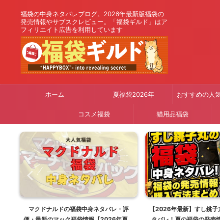
福袋の中身ネタバレブログ。2026年最新版福袋の
発売情報やサブスクレビュー。「福袋ギルド」はア
フィリエイト広告を利用しています
ホーム
夏福袋2026年
おすすめの人
コスメ福袋
猫用品福袋
り
マクドナルドの福袋中身ネタバレ・評
【2026年最新】すし銚
26
価・最新のマック福袋情報【2026年夏は
タバレ！夏の福袋の発売