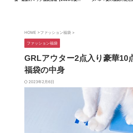
ポケモンコラボ】
まとめ
HOME
>
ファッション福袋
>
ファッション福袋
GRLアウター2点入り豪華10点
福袋の中身
2023年2月6日