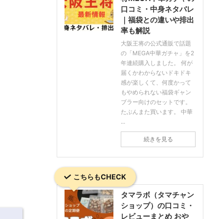
口コミ・中身ネタバレ
｜福袋との違いや排出
率も解説
大阪王将の公式通販で話題
の「MEGA中華ガチャ」を2
年連続購入しました。 何が
届くかわからないドキドキ
感が楽しくて、何度かって
もやめられない福袋ギャン
ブラー向けのセットです。
たぶんまた買います。 中華
...
続きを見る
こちらもCHECK
タマラボ（タマチャン
ショップ）の口コミ・
レビューまとめ おや