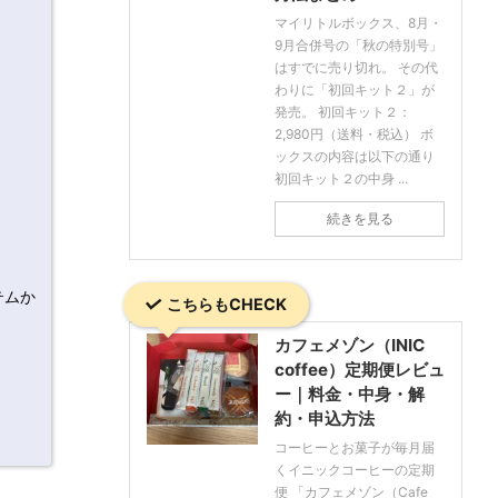
マイリトルボックス、8月・
9月合併号の「秋の特別号」
はすでに売り切れ。 その代
わりに「初回キット２」が
発売。 初回キット２：
2,980円（送料・税込） ボ
ックスの内容は以下の通り
初回キット２の中身 ...
続きを見る
テムか
こちらもCHECK
カフェメゾン（INIC
coffee）定期便レビュ
ー｜料金・中身・解
約・申込方法
コーヒーとお菓子が毎月届
くイニックコーヒーの定期
便 「カフェメゾン（Cafe