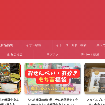
気食品福袋
イオン福袋
イトーヨーカドー福袋
楽天
飲食店福袋
サブスク
デパート福袋
子丸の福袋中身ネ
もち吉福袋は超お得で年に数回発売！今
スタイルブレッ
情報・購入方法
までかったもち吉福袋中身ネタバレ・販
売！中身ネ