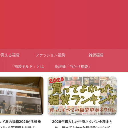
で買える福袋
ファッション福袋
雑貨福袋
「福袋ギルド」とは
高評価「当たり福袋」
ド夏の福箱2026が8/5発
2026年購入した中身ネタバレ全種まと
【
タバレ＆定期便もお得【福
め。買ってよかった福袋ランキング
ー