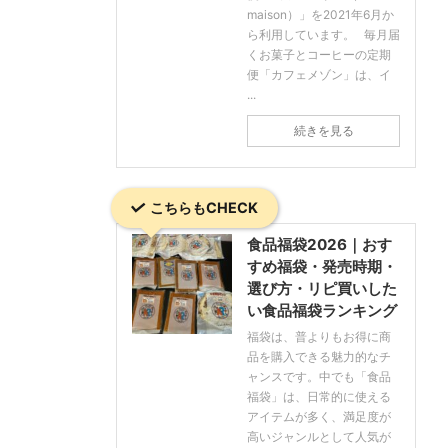
maison）」を2021年6月か
ら利用しています。 毎月届
くお菓子とコーヒーの定期
便「カフェメゾン」は、イ
...
続きを見る
こちらもCHECK
食品福袋2026｜おす
すめ福袋・発売時期・
選び方・リピ買いした
い食品福袋ランキング
福袋は、普よりもお得に商
品を購入できる魅力的なチ
ャンスです。中でも「食品
福袋」は、日常的に使える
アイテムが多く、満足度が
高いジャンルとして人気が