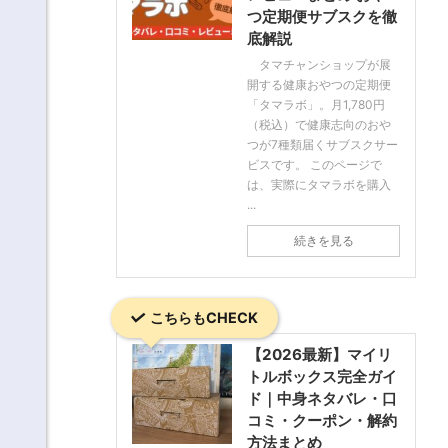
つ定期便サブスクを徹
底解説
タマチャンショップが展
開する健康おやつの定期便
「タマラボ」。月1,780円
（税込）で健康志向のおや
つが7種類届くサブスクサー
ビスです。 このページで
は、実際にタマラボを購入
...
続きを見る
こちらもCHECK
【2026最新】マイリ
トルボックス完全ガイ
ド｜中身ネタバレ・口
コミ・クーポン・解約
方法まとめ