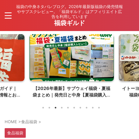
福袋の中身ネタバレブログ。2026年最新版福袋の発売情報
やサブスクレビュー。「福袋ギルド」はアフィリエイト広
告を利用しています
福袋ギルド
ガイド｜
【2026年最新】サブウェイ福袋・夏福
イトーヨ
情報とお得
袋まとめ｜発売日と中身【夏福袋購入レ
福袋
タバレ
ビュー】
HOME
>
食品福袋
>
食品福袋